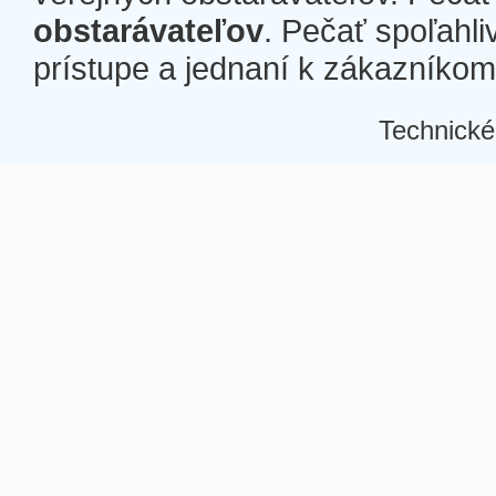
obstarávateľov
. Pečať spoľahli
prístupe a jednaní k zákazníkom a
Technické
Â
Â
Â