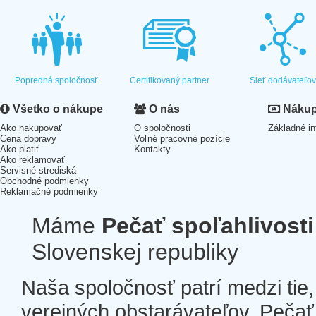
Popredná spoločnosť
Certifikovaný partner
Sieť dodávateľo
Všetko o nákupe
O nás
Nákup 
Ako nakupovať
O spoločnosti
Základné in
Cena dopravy
Voľné pracovné pozície
Ako platiť
Kontakty
Ako reklamovať
Servisné strediská
Obchodné podmienky
Reklamačné podmienky
Máme
Pečať spoľahlivosti
Slovenskej republiky
Naša spoločnosť patrí medzi tie
verejných obstarávateľov. Pečať 