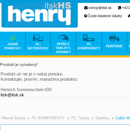
eshop@itsk.sk
+421
Často kladené otázky
MOBILY,
JARNÉ
PC,
PC
PERIFÉRIE
TABLETY,
POMÔCKY
NOTEBOOKY
KOMPONENTY
HODINKY
Produkt je vyradený!
Produkt už nie je v našej ponuke.
Kontaktujte, prosím, manažéra produktu:
Henrich Sonnenschein-ID0
itsk@itsk.sk
Hlavná Strana
PC KOMPONENTY
PC Tuning
Doplnky
Cable M