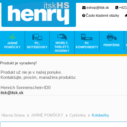
eshop@itsk.sk
+421
Často kladené otázky
MOBILY,
JARNÉ
PC,
PC
PERIFÉRIE
TABLETY,
POMÔCKY
NOTEBOOKY
KOMPONENTY
HODINKY
Produkt je vyradený!
Produkt už nie je v našej ponuke.
Kontaktujte, prosím, manažéra produktu:
Henrich Sonnenschein-ID0
itsk@itsk.sk
Hlavná Strana
JARNÉ POMÔCKY
Cyklistika
Kolobežky