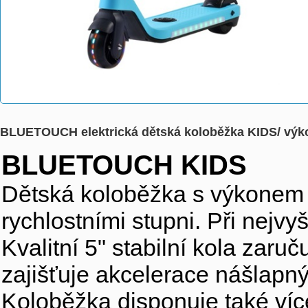
BLUETOUCH elektrická dětská koloběžka KIDS/ výkon
BLUETOUCH KIDS
Dětská koloběžka s výkone
rychlostními stupni. Při nejvy
Kvalitní 5" stabilní kola zaru
zajišťuje akcelerace nášlapn
Koloběžka disponuje také ví