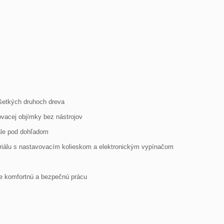
šetkých druhoch dreva
acej objímky bez nástrojov
tále pod dohľadom
riálu s nastavovacím kolieskom a elektronickým vypínačom
e komfortnú a bezpečnú prácu