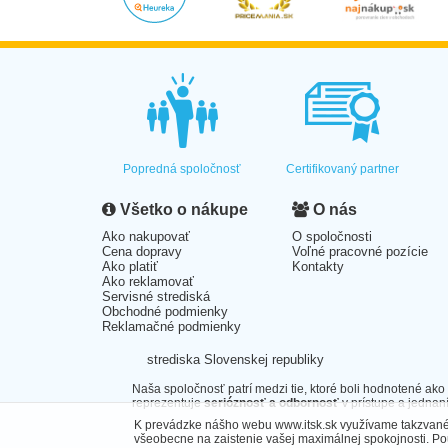
Popredná spoločnosť
Certifikovaný partner
Všetko o nákupe
O nás
Ako nakupovať
O spoločnosti
Cena dopravy
Voľné pracovné pozície
Ako platiť
Kontakty
Ako reklamovať
Servisné strediská
Obchodné podmienky
Reklamačné podmienky
strediska Slovenskej republiky
Naša spoločnosť patrí medzi tie, ktoré boli hodnotené ako
reprezentuje
serióznosť a odbornosť
v prístupe a jednaní
K prevádzke nášho webu www.itsk.sk využívame takzvané 
všeobecne na zaistenie vašej maximálnej spokojnosti. P