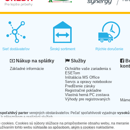
Sieť dodávateľov
Široký sortiment
Rýchle doručenie
Nákup na splátky
Služby
Bu
kont
Základné informácie
Ochráňte vaše zariadenia s
ESETom
Inštalácia MS Office
Servis a opravy notebookov
Predĺženie záruky
Registračné pokladne
Vlastná herná PC zostava
Výhody pre registrovaných
Mám
spoľahlivý parter
verejných obstarávateľov. Pečať spoľahlivosti vyjadruje
vysokú 
 k zákazníkom a realizácii služieb.
cookies. Cookies sú súbory slúžiace na prispôsobenie obsahu webu, na meranie 
oužívaním tohto webu súhlasíte so spôsobom, akým s cookies nakladáme.
Technické riešenie ©2026
CyberSoft s.r.o.