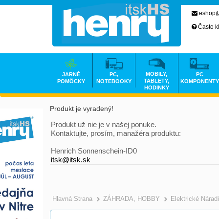
eshop@
Často k
MOBILY,
JARNÉ
PC,
PC
TABLETY,
POMÔCKY
NOTEBOOKY
KOMPONENTY
HODINKY
Produkt je vyradený!
Produkt už nie je v našej ponuke.
Kontaktujte, prosím, manažéra produktu:
Henrich Sonnenschein-ID0
itsk@itsk.sk
Hlavná Strana
ZÁHRADA, HOBBY
Elektrické Nárad