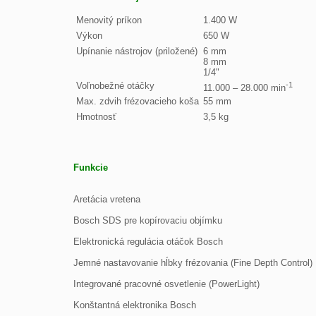
Menovitý príkon
1.400 W
Výkon
650 W
Upínanie nástrojov (priložené)
6 mm 
8 mm 
1/4" 
Voľnobežné otáčky
-1
11.000 – 28.000 min
Max. zdvih frézovacieho koša
55 mm
Hmotnosť
3,5 kg
Funkcie
Aretácia vretena
Bosch SDS pre kopírovaciu objímku
Elektronická regulácia otáčok Bosch
Jemné nastavovanie hĺbky frézovania (Fine Depth Control)
Integrované pracovné osvetlenie (PowerLight)
Konštantná elektronika Bosch