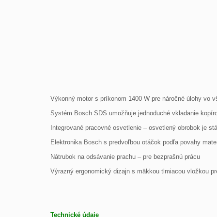
Výkonný motor s príkonom 1400 W pre náročné úlohy vo v
Systém Bosch SDS umožňuje jednoduché vkladanie kopírov
Integrované pracovné osvetlenie – osvetlený obrobok je s
Elektronika Bosch s predvoľbou otáčok podľa povahy mate
Nátrubok na odsávanie prachu – pre bezprašnú prácu
Výrazný ergonomický dizajn s mäkkou tlmiacou vložkou pr
Technické údaje