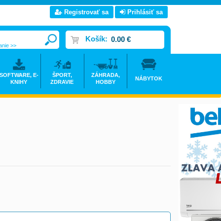
Registrovať sa
Prihlásiť sa
Košík:
0.00 €
anie >>
SOFTWARE, E-
ŠPORT,
ZÁHRADA,
NÁBYTOK
KNIHY
ZDRAVIE
HOBBY