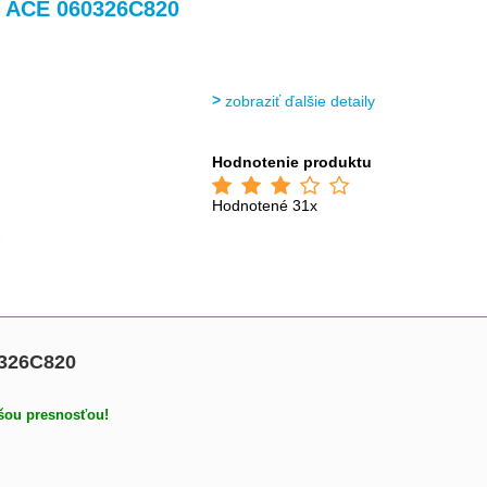
>
>
0 ACE 060326C820
zobraziť ďalšie detaily
Hodnotenie produktu
Hodnotené 31x
0326C820
ššou presnosťou!