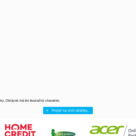
y. Obrázok má len ilustračný charakter.
Prejsť na vrch stránky...