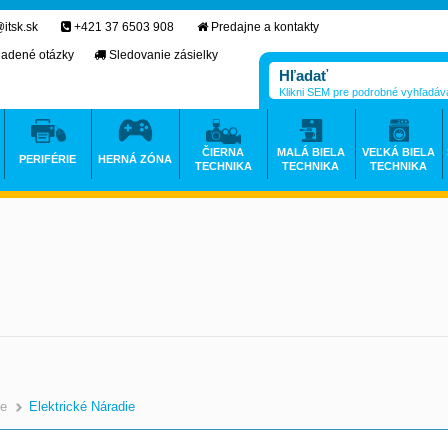
itsk.sk
+421 37 6503 908
Predajne a kontakty
ladené otázky
Sledovanie zásielky
Klikni SEM pre podrobné vyhľadáv
ČIERNA
MALÁ BIELA
VEĽKÁ BIELA
PERIFÉRIE
HERNÁ ZÓNA
TECHNIKA
TECHNIKA
TECHNIKA
ie
Elektrické Náradie