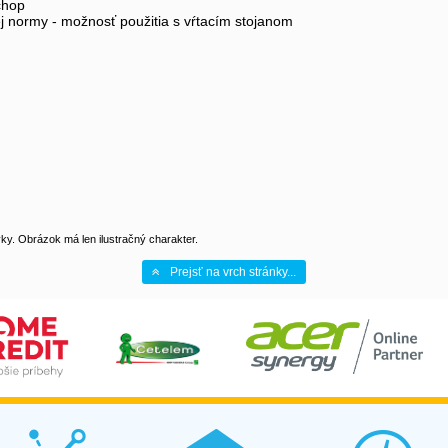
chop
 normy - možnosť použitia s vŕtacím stojanom
y. Obrázok má len ilustračný charakter.
Prejsť na vrch stránky...