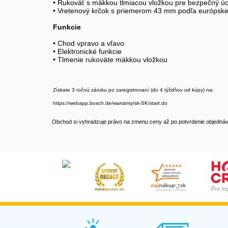
• Rukoväť s mäkkou tlmiacou vložkou pre bezpečný ú
• Vretenový krčok s priemerom 43 mm podľa európskej
Funkcie
• Chod vpravo a vľavo
• Elektronické funkcie
• Tlmenie rukoväte mäkkou vložkou
Získate 3 ročnú záruku po zaregistrovaní (do 4 týždňov od kúpy) na:
https://webapp.bosch.de/warranty/sk-SK/start.do
Obchod si vyhradzuje právo na zmenu ceny až po potvrdenie objednávk