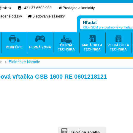
itsk.sk
+421 37 6503 908
Predajne a kontakty
ladené otázky
Sledovanie zásielky
Klikni SEM pre podrobné vyhľadáv
ČIERNA
MALÁ BIELA
VEĽKÁ BIELA
PERIFÉRIE
HERNÁ ZÓNA
TECHNIKA
TECHNIKA
TECHNIKA
ie
Elektrické Náradie
>
>
pová vŕtačka GSB 1600 RE 0601218121
Kúpiť na splátky.