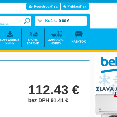
Registrovať sa
Prihlásiť sa
Košík:
0.00 €
anie >>
SOFTWARE, E-
ŠPORT,
ZÁHRADA,
NÁBYTOK
KNIHY
ZDRAVIE
HOBBY
112.43
€
bez DPH 91.41
€
do košíka