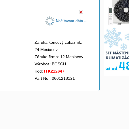
Načítavam dáta ...
Záruka koncový zákazník:
24 Mesiacov
Záruka firma: 12 Mesiacov
Výrobca:
BOSCH
Kód:
ITK212647
Part No.: 0601218121