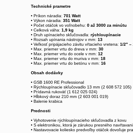
Technické prametre
• Príkon náradia: 
701 Watt
• Výkon náradia: 
351 Watt
• Počet otáčok vo voľnobehu: 
0 až 3000 za minútu
• Celková váha: 
1,9 kg
• Druh upínacieho skľučovadla: 
rýchloupínacie
• Rozsah upínania nástrojov v mm: 
13
• Veľkosť pripájacieho závitu vŕtacieho vretena: 
1/2" –
• Max. priemer vrtu do dreva v mm: 
30
• Max. priemer vrtu do ocele v mm: 
12
• Max. priemer vrtu do muriva v mm: 
18
• Max. priemer vrtu do betónu v mm: 
16
Obsah dodávky
• GSB 1600 RE Professional
• Rýchloupínacie skľučovadlo 13 mm (2 608 572 105)
• Prídavná rukoväť (1 612 025 024)
• Hĺbkový doraz 210 mm (2 603 001 019)
• Balenie krabica
Prednosti
• Vyhotovenie rýchloupínacieho skľučovadla z kovu
• S elektronikou, ktorá je zárukou presného navŕtavan
• Nastavovacie koliesko predvoľby otáčok dovoľuje pr