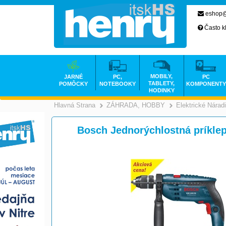
eshop@
Často k
MOBILY,
JARNÉ
PC,
PC
TABLETY,
POMÔCKY
NOTEBOOKY
KOMPONENTY
HODINKY
Hlavná Strana
ZÁHRADA, HOBBY
Elektrické Nárad
>
Bosch Jednorýchlostná príkle