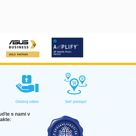
Osobný odber
Sieť predajní
ďte s nami v
akte: