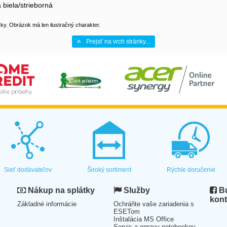
 biela/strieborná
y. Obrázok má len ilustračný charakter.
Prejsť na vrch stránky...
Sieť dodávateľov
Široký sortiment
Rýchle doručenie
Nákup na splátky
Služby
Bu
kont
Základné informácie
Ochráňte vaše zariadenia s
ESETom
Inštalácia MS Office
Servis a opravy notebookov