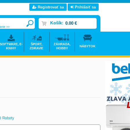
Registrovať sa
Prihlásiť sa
Košík:
0.00 €
anie >>
SOFTWARE, E-
ŠPORT,
ZÁHRADA,
NÁBYTOK
KNIHY
ZDRAVIE
HOBBY
é Roboty