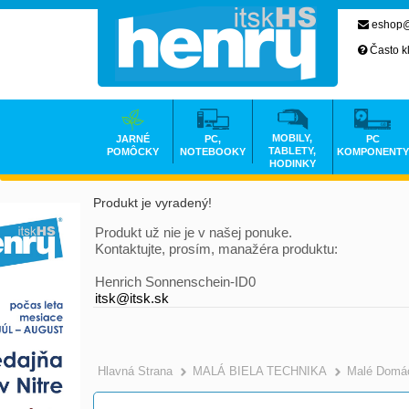
eshop@
Často k
MOBILY,
JARNÉ
PC,
PC
TABLETY,
POMÔCKY
NOTEBOOKY
KOMPONENTY
HODINKY
Produkt je vyradený!
Produkt už nie je v našej ponuke.
Kontaktujte, prosím, manažéra produktu:
Henrich Sonnenschein-ID0
itsk@itsk.sk
Hlavná Strana
MALÁ BIELA TECHNIKA
Malé Domác