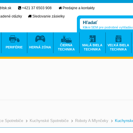
itsk.sk
+421 37 6503 908
Predajne a kontakty
ladené otázky
Sledovanie zásielky
Klikni SEM pre podrobné vyhľadáv
ČIERNA
MALÁ BIELA
VEĽKÁ BIELA
PERIFÉRIE
HERNÁ ZÓNA
TECHNIKA
TECHNIKA
TECHNIKA
e Spotrebiče
Kuchynské Spotrebiče
Roboty A Mlynčeky
Kuchynsk