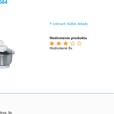
>
>
>
664
zobraziť ďalšie detaily
Hodnotenie produktu
Hodnotené 8x
rus. lis,