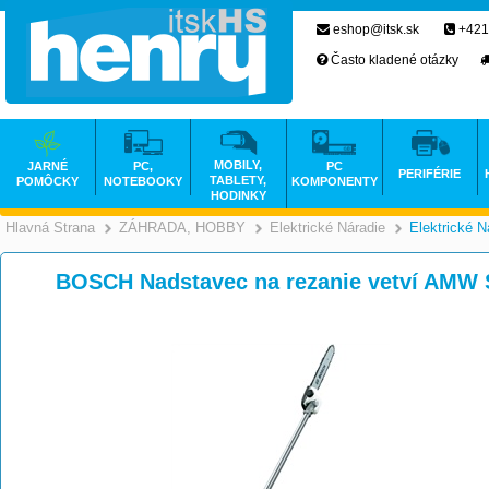
eshop@itsk.sk
+421
Často kladené otázky
MOBILY,
JARNÉ
PC,
PC
PERIFÉRIE
TABLETY,
POMÔCKY
NOTEBOOKY
KOMPONENTY
HODINKY
Hlavná Strana
ZÁHRADA, HOBBY
Elektrické Náradie
Elektrické N
>
>
BOSCH Nadstavec na rezanie vetví AMW