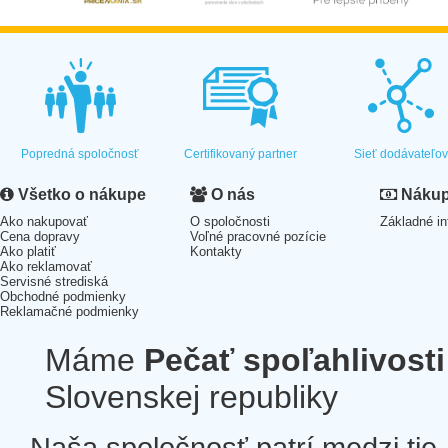
Popredná spoločnosť
Certifikovaný partner
Sieť dodávateľo
Všetko o nákupe
O nás
Nákup 
Ako nakupovať
O spoločnosti
Základné in
Cena dopravy
Voľné pracovné pozície
Ako platiť
Kontakty
Ako reklamovať
Servisné strediská
Obchodné podmienky
Reklamačné podmienky
Máme
Pečať spoľahlivosti
Slovenskej republiky
Naša spoločnosť patrí medzi tie