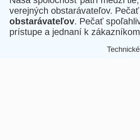
verejných obstarávateľov. Pečať 
obstarávateľov
. Pečať spoľahli
prístupe a jednaní k zákazníkom a
Technické
Â
Â
Â