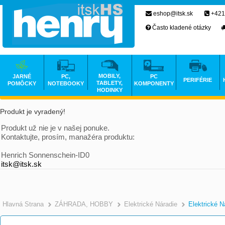
eshop@itsk.sk
+421
Často kladené otázky
MOBILY,
JARNÉ
PC,
PC
PERIFÉRIE
TABLETY,
POMÔCKY
NOTEBOOKY
KOMPONENTY
HODINKY
Produkt je vyradený!
Produkt už nie je v našej ponuke.
Kontaktujte, prosím, manažéra produktu:
Henrich Sonnenschein-ID0
itsk@itsk.sk
Hlavná Strana
ZÁHRADA, HOBBY
Elektrické Náradie
Elektrické N