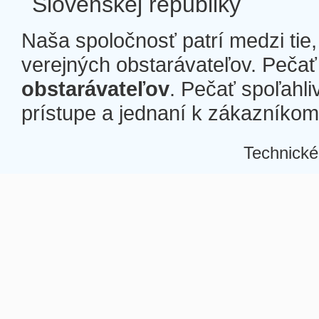
Slovenskej republiky
Naša spoločnosť patrí medzi tie
verejných obstarávateľov. Pečať 
obstarávateľov
. Pečať spoľahli
prístupe a jednaní k zákazníkom a
Technické
Â
Â
Â