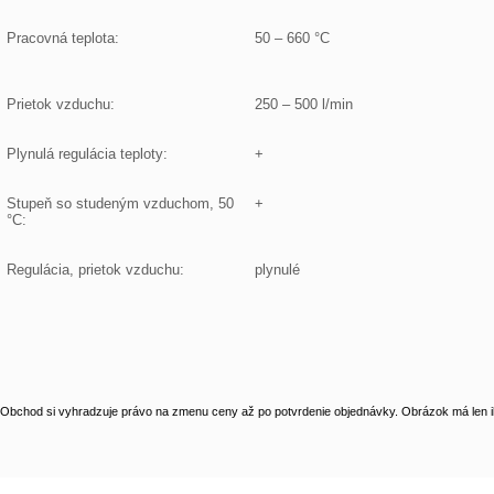
Pracovná teplota:
50 – 660 °C
Prietok vzduchu:
250 – 500 l/min
Plynulá regulácia teploty:
+
Stupeň so studeným vzduchom, 50 
+
°C:
Regulácia, prietok vzduchu:
plynulé
Obchod si vyhradzuje právo na zmenu ceny až po potvrdenie objednávky. Obrázok má len il