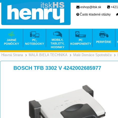
eshop@itsk.sk
+421
Často kladené otázky
MOBILY,
JARNÉ
PC,
PC
PERIFÉRIE
TABLETY,
POMÔCKY
NOTEBOOKY
KOMPONENTY
HODINKY
Hlavná Strana
MALÁ BIELA TECHNIKA
Malé Domáce Spotrebiče
>
>
BOSCH TFB 3302 V 4242002685977