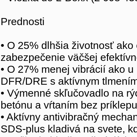
Prednosti
• O 25% dlhšia životnosť ako o
zabezpečenie väčšej efektívn
• O 27% menej vibrácií ako 
DFR/DRE s aktívnym tlmením 
• Výmenné skľučovadlo na rýc
betónu a vŕtaním bez príklep
• Aktívny antivibračný mechan
SDS-plus kladivá na svete, 