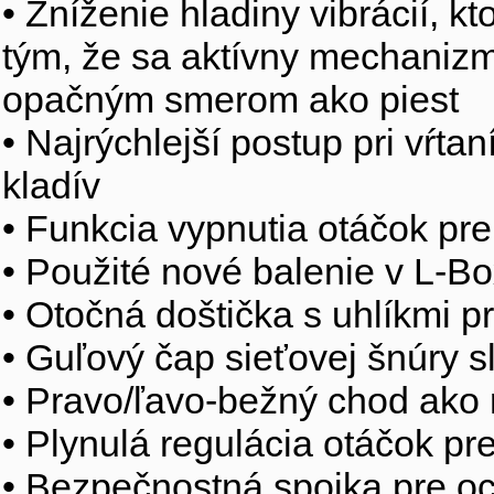
• Zníženie hladiny vibrácií, k
tým, že sa aktívny mechanizmu
opačným smerom ako piest
• Najrýchlejší postup pri vŕtan
kladív
• Funkcia vypnutia otáčok pr
• Použité nové balenie v L-B
• Otočná doštička s uhlíkmi 
• Guľový čap sieťovej šnúry 
• Pravo/ľavo-bežný chod ako r
• Plynulá regulácia otáčok pre
• Bezpečnostná spojka pre oc