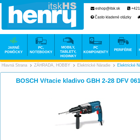
eshop@itsk.sk
+421
Často kladené otázky
MOBILY,
JARNÉ
PC,
PC
PERIFÉRIE
TABLETY,
POMÔCKY
NOTEBOOKY
KOMPONENTY
HODINKY
Hlavná Strana
ZÁHRADA, HOBBY
Elektrické Náradie
Elektrické N
>
>
BOSCH Vŕtacie kladivo GBH 2-28 DFV 06