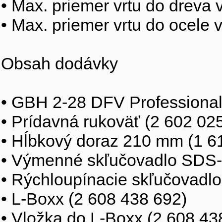
• Max. priemer vrtu do dreva 
• Max. priemer vrtu do ocele 
Obsah dodávky
• GBH 2-28 DFV Professiona
• Prídavná rukoväť (2 602 02
• Hĺbkový doraz 210 mm (1 6
• Výmenné skľučovadlo SDS-p
• Rýchloupínacie skľučovadl
• L-Boxx (2 608 438 692)
• Vložka do L-Boxx (2 608 43