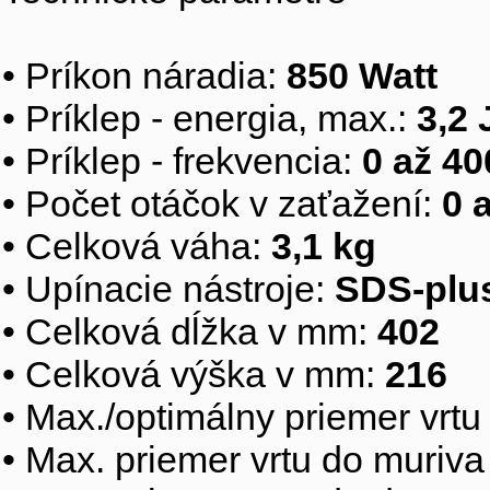
• Príkon náradia: 
850 Watt
• Príklep - energia, max.: 
3,2 
• Príklep - frekvencia: 
0 až 40
• Počet otáčok v zaťažení: 
0 
• Celková váha: 
3,1 kg
• Upínacie nástroje: 
SDS-plus
• Celková dĺžka v mm: 
402
• Celková výška v mm: 
216
• Max./optimálny priemer vrtu
• Max. priemer vrtu do muriva