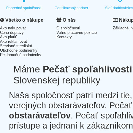
Popredná spoločnosť
Certifikovaný partner
Sieť dodávateľo
Všetko o nákupe
O nás
Nákup 
Ako nakupovať
O spoločnosti
Základné in
Cena dopravy
Voľné pracovné pozície
Ako platiť
Kontakty
Ako reklamovať
Servisné strediská
Obchodné podmienky
Reklamačné podmienky
Máme
Pečať spoľahlivosti
Slovenskej republiky
Naša spoločnosť patrí medzi tie
verejných obstarávateľov. Pečať 
obstarávateľov
. Pečať spoľahli
prístupe a jednaní k zákazníkom a