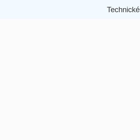
Technické
Â
Â
Â