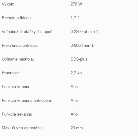
Výkon:
270 W
Energia príklepu:
1,7 J
Voľnobežné otáčky 1.stupeň:
0-2300 ot.min-1
Frekvencia príklepu:
0-5800 min-1
Upínanie nástroja:
SDS-plus
Hmotnosť:
2,2 kg
Funkcia vŕtania:
Áno
Funkcia vŕtania s príklepom:
Áno
Funkcia sekania:
Áno
Max. O vrtu do betónu:
20 mm