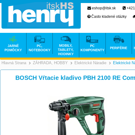
eshop@itsk.sk
+421
Často kladené otázky
MOBILY,
JARNÉ
PC,
PC
PERIFÉRIE
TABLETY,
POMÔCKY
NOTEBOOKY
KOMPONENTY
HODINKY
Hlavná Strana
ZÁHRADA, HOBBY
Elektrické Náradie
Elektrické N
>
>
BOSCH Vŕtacie kladivo PBH 2100 RE Co