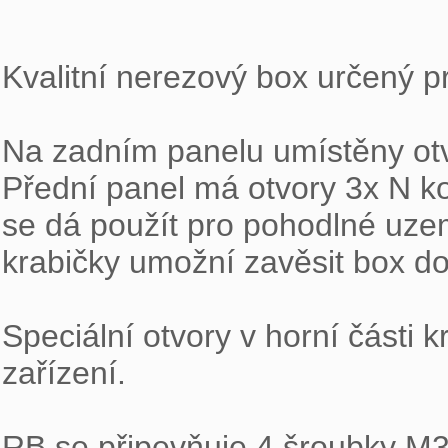
Kvalitní nerezový box určený pro 
Na zadním panelu umístěny otvo
Přední panel má otvory 3x N ko
se dá použít pro pohodlné uzem
krabičky umožní zavěsit box do 
Speciální otvory v horní části k
zařízení.

RB se připevňuje 4 šroubky M3 