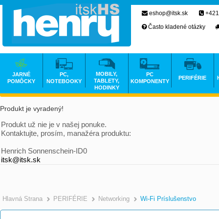
eshop@itsk.sk
+421
Často kladené otázky
MOBILY,
JARNÉ
PC,
PC
PERIFÉRIE
TABLETY,
POMÔCKY
NOTEBOOKY
KOMPONENTY
HODINKY
Produkt je vyradený!
Produkt už nie je v našej ponuke.
Kontaktujte, prosím, manažéra produktu:
Henrich Sonnenschein-ID0
itsk@itsk.sk
Hlavná Strana
PERIFÉRIE
Networking
Wi-Fi Príslušenstvo