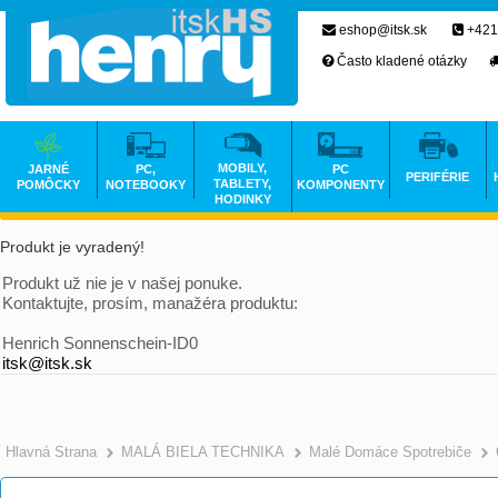
eshop@itsk.sk
+421
Často kladené otázky
MOBILY,
JARNÉ
PC,
PC
PERIFÉRIE
TABLETY,
POMÔCKY
NOTEBOOKY
KOMPONENTY
HODINKY
Produkt je vyradený!
Produkt už nie je v našej ponuke.
Kontaktujte, prosím, manažéra produktu:
Henrich Sonnenschein-ID0
itsk@itsk.sk
Hlavná Strana
MALÁ BIELA TECHNIKA
Malé Domáce Spotrebiče