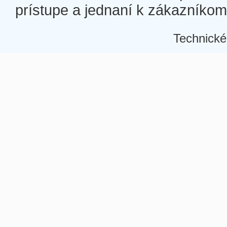
prístupe a jednaní k zákazníkom a
Technické
Â
Â
Â