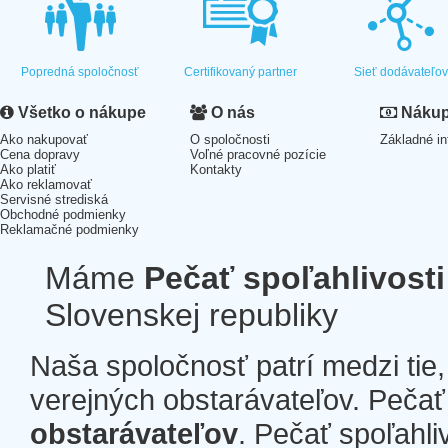
Popredná spoločnosť
Certifikovaný partner
Sieť dodávateľo
Všetko o nákupe
O nás
Nákup 
Ako nakupovať
O spoločnosti
Základné in
Cena dopravy
Voľné pracovné pozície
Ako platiť
Kontakty
Ako reklamovať
Servisné strediská
Obchodné podmienky
Reklamačné podmienky
Máme
Pečať spoľahlivosti
Slovenskej republiky
Naša spoločnosť patrí medzi tie
verejných obstarávateľov. Pečať 
obstarávateľov
. Pečať spoľahli