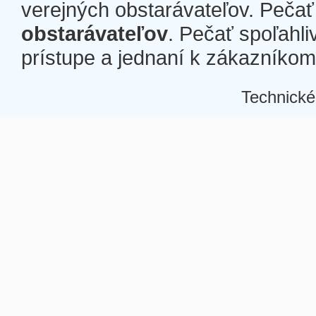
verejných obstarávateľov. Pečať 
obstarávateľov
. Pečať spoľahli
prístupe a jednaní k zákazníkom a
Technické
Â
Â
Â