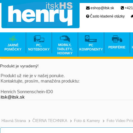
eshop@itsk.sk
+421
Často kladené otázky
MOBILY,
JARNÉ
PC,
PC
PERIFÉRIE
TABLETY,
POMÔCKY
NOTEBOOKY
KOMPONENTY
HODINKY
Produkt je vyradený!
Produkt už nie je v našej ponuke.
Kontaktujte, prosím, manažéra produktu:
Henrich Sonnenschein-ID0
itsk@itsk.sk
Hlavná Strana
ČIERNA TECHNIKA
Foto & Kamery
Foto Video Prí