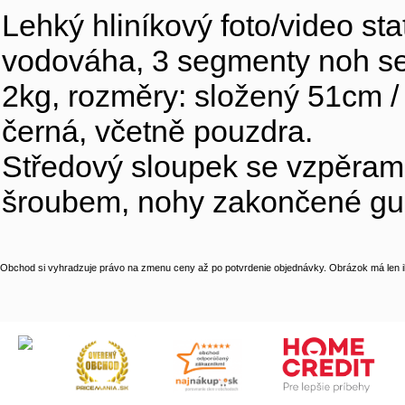
Lehký hliníkový foto/video st
vodováha, 3 segmenty noh se
2kg, rozměry: složený 51cm 
černá, včetně pouzdra.
Středový sloupek se vzpěrami 
šroubem, nohy zakončené g
Obchod si vyhradzuje právo na zmenu ceny až po potvrdenie objednávky. Obrázok má len il