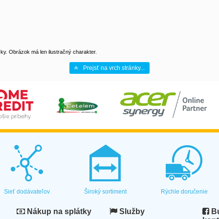
y. Obrázok má len ilustračný charakter.
Prejsť na vrch stránky...
Sieť dodávateľov
Široký sortiment
Rýchle doručenie
Nákup na splátky
Služby
Bu