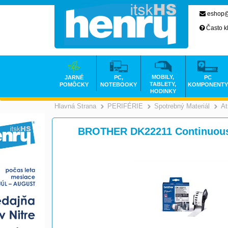
eshop@
Často k
MOBILY,
JARNÉ
PC,
PC
TABLETY,
POMÔCKY
NOTEBOOKY
KOMPONENTY
HODINKY
Hlavná Strana
PERIFÉRIE
Spotrebný Materiál
At
>
>
BROTHER DK22211 Continuous 