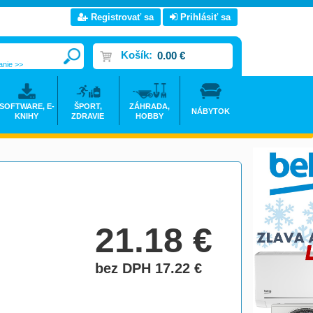
Registrovať sa
Prihlásiť sa
Košík:
0.00 €
anie >>
SOFTWARE, E-
ŠPORT,
ZÁHRADA,
NÁBYTOK
KNIHY
ZDRAVIE
HOBBY
21.18
€
bez DPH 17.22
€
do košíka