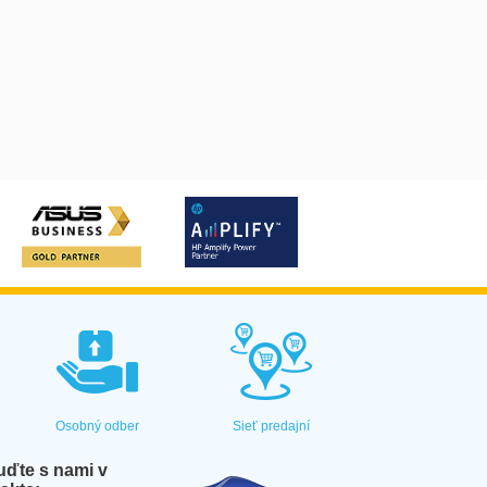
Osobný odber
Sieť predajní
ďte s nami v