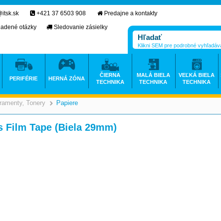
itsk.sk
+421 37 6503 908
Predajne a kontakty
ladené otázky
Sledovanie zásielky
Klikni SEM pre podrobné vyhľadáv
ČIERNA
MALÁ BIELA
VEĽKÁ BIELA
PERIFÉRIE
HERNÁ ZÓNA
TECHNIKA
TECHNIKA
TECHNIKA
ramenty, Tonery
Papiere
>
>
Film Tape (Biela 29mm)