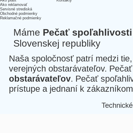
Ako platiť
Kontakty
Ako reklamovať
Servisné strediská
Obchodné podmienky
Reklamačné podmienky
Máme
Pečať spoľahlivosti
Slovenskej republiky
Naša spoločnosť patrí medzi tie
verejných obstarávateľov. Pečať 
obstarávateľov
. Pečať spoľahli
prístupe a jednaní k zákazníkom a
Technické
Â
Â
Â