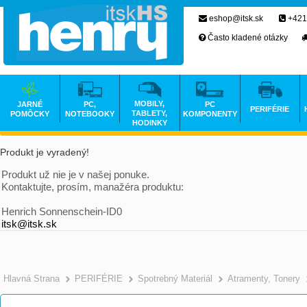
eshop@itsk.sk
+421
Často kladené otázky
MOBILY,
JARNÉ
PC,
PC
PERIFÉRIE
TABLETY,
POMÔCKY
NOTEBOOKY
KOMPONENTY
HODINKY
Produkt je vyradený!
Produkt už nie je v našej ponuke.
Kontaktujte, prosím, manažéra produktu:
Henrich Sonnenschein-ID0
itsk@itsk.sk
Hlavná Strana
PERIFÉRIE
Spotrebný Materiál
Atramenty, Tonery