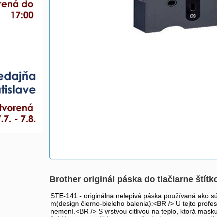
Brother originál páska do tlačiarne ští
STE-141 - originálna nelepivá páska používaná ako súč
m(design čierno-bieleho balenia):<BR /> U tejto prof
nemení.<BR /> S vrstvou citlivou na teplo, ktorá mask