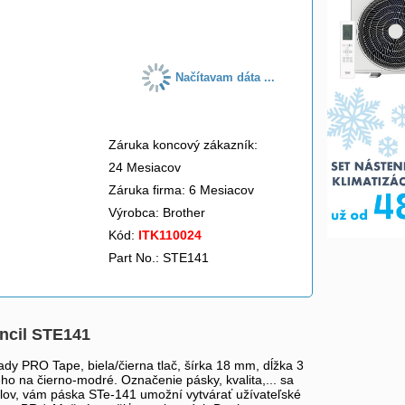
do košíka
Načítavam dáta ...
Záruka koncový zákazník:
24 Mesiacov
Záruka firma: 6 Mesiacov
Výrobca:
Brother
Kód:
ITK110024
Part No.: STE141
encil STE141
dy PRO Tape, biela/čierna tlač, šírka 18 mm, dĺžka 3
ho na čierno-modré. Označenie pásky, kvalita,... sa
ielov, vám páska STe-141 umožní vytvárať užívateľské