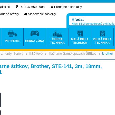
itsk.sk
+421 37 6503 908
Predajne a kontakty
ladené otázky
Sledovanie zásielky
Klikni SEM pre podrobné vyhľadáv
ČIERNA
MALÁ BIELA
VEĽKÁ BIELA
PERIFÉRIE
HERNÁ ZÓNA
TECHNIKA
TECHNIKA
TECHNIKA
ramenty, Tonery
Ihličkové
Tlačiarne Samolepiacich Štítkov
Brother
>
>
>
iarne štítkov, Brother, STE-141, 3m, 18mm,
1