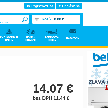
Registrovať sa
Prihlásiť sa
Košík:
0.00 €
anie >>
SOFTWARE, E-
ŠPORT,
ZÁHRADA,
NÁBYTOK
KNIHY
ZDRAVIE
HOBBY
>
14.07
€
bez DPH 11.44
€