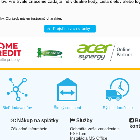
ov. Pre trvalé značenie zadajte individuálne kódy, čísla dielov alebo 
y. Obrázok má len ilustračný charakter.
Prejsť na vrch stránky...
Sieť dodávateľov
Široký sortiment
Rýchle doručenie
Nákup na splátky
Služby
Bu
kont
Základné informácie
Ochráňte vaše zariadenia s
ESETom
Inštalácia MS Office