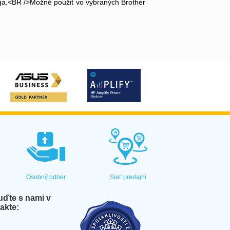
loga.<BR />Možné použiť vo vybraných Brother
Osobný odber
Sieť predajní
ďte s nami v
akte: