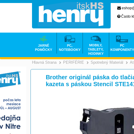
eshop@
Často k
MOBILY,
JARNÉ
PC,
PC
TABLETY,
POMÔCKY
NOTEBOOKY
KOMPONENTY
HODINKY
Hlavná Strana
PERIFÉRIE
Spotrebný Materiál
At
>
>
Brother originál páska do tlač
kazeta s páskou Stencil STE14