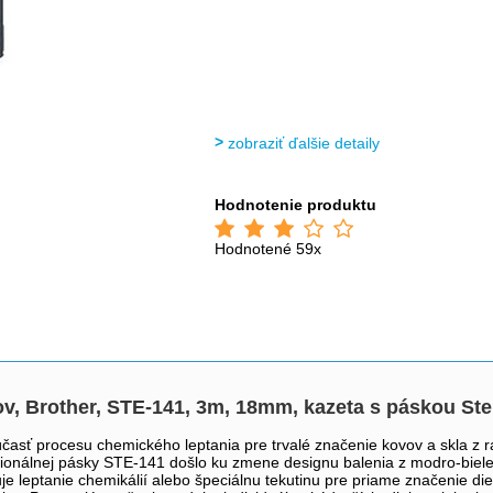
zobraziť ďalšie detaily
Hodnotenie produktu
Hodnotené 59x
tkov, Brother, STE-141, 3m, 18mm, kazeta s páskou St
asť procesu chemického leptania pre trvalé značenie kovov a skla z ra
esionálnej pásky STE-141 došlo ku zmene designu balenia z modro-biele
uje leptanie chemikálií alebo špeciálnu tekutinu pre priame značenie d