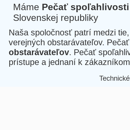
Máme
Pečať spoľahlivosti
Slovenskej republiky
Naša spoločnosť patrí medzi tie
verejných obstarávateľov. Pečať 
obstarávateľov
. Pečať spoľahli
prístupe a jednaní k zákazníkom a
Technické
Â
Â
Â