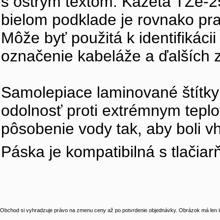
s ostrým textom. Kazeta TZe-2
bielom podklade je rovnako prak
Môže byť použitá k identifikáci
označenie kabeláže a ďalších 
Samolepiace laminované štítky 
odolnosť proti extrémnym teplo
pôsobenie vody tak, aby boli vh
Páska je kompatibilná s tlačiar
Obchod si vyhradzuje právo na zmenu ceny až po potvrdenie objednávky. Obrázok má len il