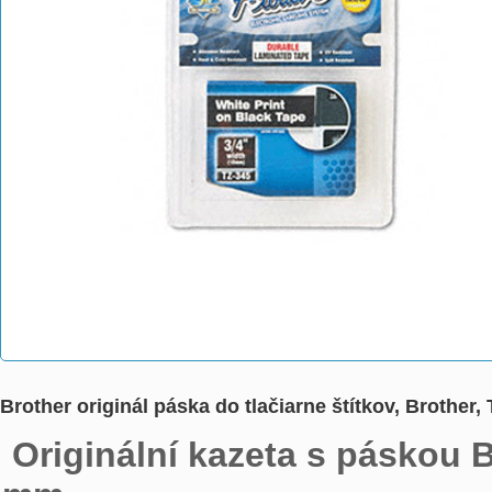
Brother originál páska do tlačiarne štítkov, Brother
 Originální kazeta s páskou Brother TZe-365 - bílý tisk na černé, šířka 36 