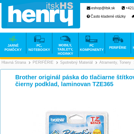
eshop@itsk.sk
+421
Často kladené otázky
MOBILY,
JARNÉ
PC,
PC
PERIFÉRIE
TABLETY,
POMÔCKY
NOTEBOOKY
KOMPONENTY
HODINKY
Hlavná Strana
PERIFÉRIE
Spotrebný Materiál
Atramenty, Tonery
>
>
>
Brother originál páska do tlačiarne štítkov
čierny podklad, laminovan TZE365