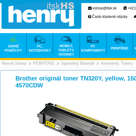
eshop@itsk.sk
+421
Často kladené otázky
MOBILY,
JARNÉ
PC,
PC
PERIFÉRIE
TABLETY,
POMÔCKY
NOTEBOOKY
KOMPONENTY
HODINKY
Hlavná Strana
PERIFÉRIE
Spotrebný Materiál
Atramenty, Tonery
>
>
>
Brother originál toner TN320Y, yellow, 15
4570CDW