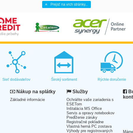
Prejsť na vrch stránky...
Sieť dodávateľov
Široký sortiment
Rýchle doručenie
Nákup na splátky
Služby
Bu
kont
Základné informácie
Ochráňte vaše zariadenia s
ESETom
Inštalácia MS Office
Servis a opravy notebookov
Predĺženie záruky
Registračné pokladne
Vlastná herná PC zostava
Výhody pre registrovaných
Mám