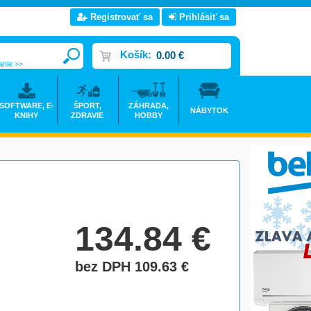
Registrovať sa
Prihlásiť sa
Košík:
0.00 €
anie >>
SOFTWARE, E-
ŠPORT,
ZÁHRADA,
NÁBYTOK
KNIHY
ZDRAVIE
HOBBY
134.84
€
bez DPH 109.63
€
do košíka