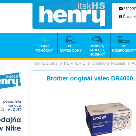
eshop@
Často k
MOBILY,
JARNÉ
PC,
PC
TABLETY,
POMÔCKY
NOTEBOOKY
KOMPONENTY
HODINKY
Hlavná Strana
PERIFÉRIE
Spotrebný Materiál
At
>
>
Brother originál válec DR4000,