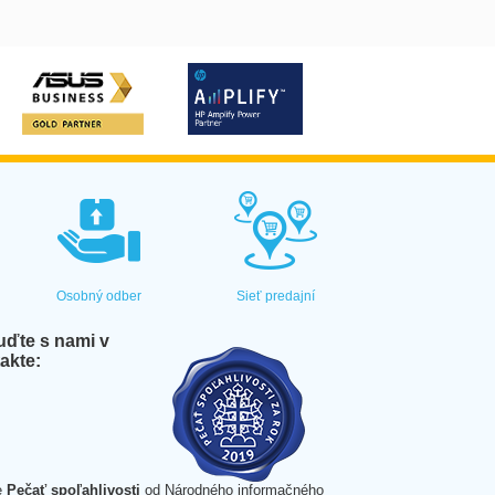
Osobný odber
Sieť predajní
ďte s nami v
akte:
e
Pečať spoľahlivosti
od Národného informačného