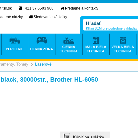
itsk.sk
+421 37 6503 908
Predajne a kontakty
ladené otázky
Sledovanie zásielky
Klikni SEM pre podrobné vyhľadáv
ČIERNA
MALÁ BIELA
VEĽKÁ BIELA
PERIFÉRIE
HERNÁ ZÓNA
TECHNIKA
TECHNIKA
TECHNIKA
ramenty, Tonery
Laserové
>
>
 black, 30000str., Brother HL-6050
Kúpiť na splátky.