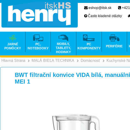
eshop@itsk.sk
+421
Často kladené otázky
MOBILY,
JARNÉ
PC,
PC
PERIFÉRIE
TABLETY,
POMÔCKY
NOTEBOOKY
KOMPONENTY
HODINKY
Hlavná Strana
MALÁ BIELA TECHNIKA
Domácnosť
Kuchynské Ná
>
>
BWT filtrační konvice VIDA bílá, manuální
MEI 1