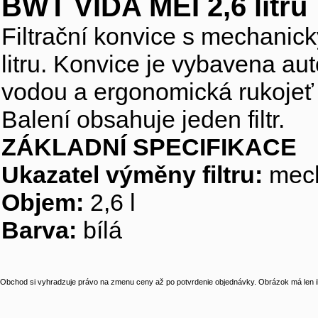
BWT VIDA MEI 2,6 litru
Filtrační konvice s mechanic
litru. Konvice je vybavena a
vodou a ergonomická rukojeť
Balení obsahuje jeden filtr.
ZÁKLADNÍ SPECIFIKACE
Ukazatel výměny filtru:
mech
Objem:
2,6 l
Barva:
bílá
Obchod si vyhradzuje právo na zmenu ceny až po potvrdenie objednávky. Obrázok má len il