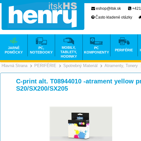
eshop@itsk.sk
+421
Často kladené otázky
MOBILY,
JARNÉ
PC,
PC
PERIFÉRIE
TABLETY,
POMÔCKY
NOTEBOOKY
KOMPONENTY
HODINKY
Hlavná Strana
PERIFÉRIE
Spotrebný Materiál
Atramenty, Tonery
>
>
>
C-print alt. T08944010 -atrament yellow 
S20/SX200/SX205