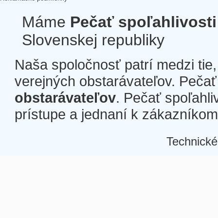
Máme
Pečať spoľahlivosti
Slovenskej republiky
Naša spoločnosť patrí medzi tie
verejných obstarávateľov. Pečať 
obstarávateľov
. Pečať spoľahli
prístupe a jednaní k zákazníkom a
Technické
Â
Â
Â