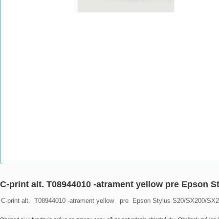
C-print alt. T08944010 -atrament yellow pre Epson 
C-print alt.  T08944010 -atrament yellow   pre  Epson Stylus S20/SX200/SX