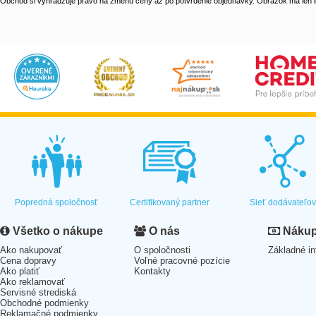
Obchod si vyhradzuje právo na zmenu ceny až po potvrdenie objednávky. Obrázok má len il
Popredná spoločnosť
Certifikovaný partner
Sieť dodávateľo
Všetko o nákupe
O nás
Nákup 
Ako nakupovať
O spoločnosti
Základné in
Cena dopravy
Voľné pracovné pozície
Ako platiť
Kontakty
Ako reklamovať
Servisné strediská
Obchodné podmienky
Reklamačné podmienky