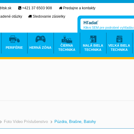
itsk.sk
+421 37 6503 908
Predajne a kontakty
ladené otázky
Sledovanie zásielky
Klikni SEM pre podrobné vyhľadáv
ČIERNA
MALÁ BIELA
VEĽKÁ BIELA
PERIFÉRIE
HERNÁ ZÓNA
TECHNIKA
TECHNIKA
TECHNIKA
Foto Video Príslušenstvo
Púzdra, Brašne, Batohy