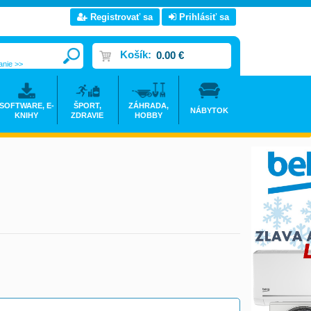
Registrovať sa
Prihlásiť sa
Košík:
0.00 €
anie >>
SOFTWARE, E-
ŠPORT,
ZÁHRADA,
NÁBYTOK
KNIHY
ZDRAVIE
HOBBY