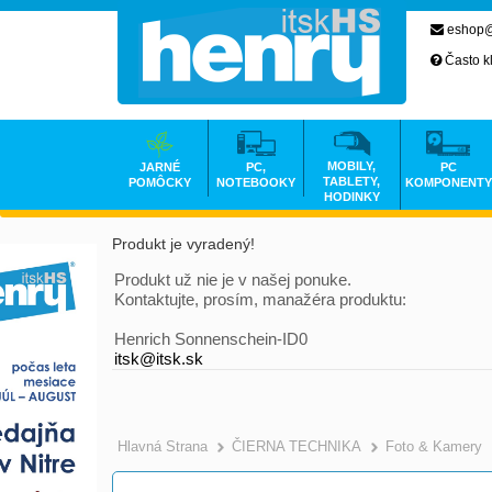
eshop@
Často k
MOBILY,
JARNÉ
PC,
PC
TABLETY,
POMÔCKY
NOTEBOOKY
KOMPONENTY
HODINKY
Produkt je vyradený!
Produkt už nie je v našej ponuke.
Kontaktujte, prosím, manažéra produktu:
Henrich Sonnenschein-ID0
itsk@itsk.sk
Hlavná Strana
ČIERNA TECHNIKA
Foto & Kamery