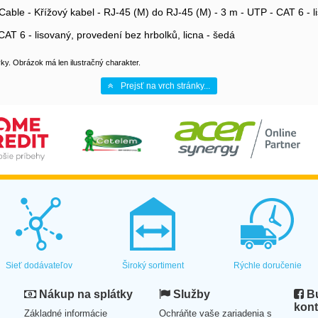
le - Křížový kabel - RJ-45 (M) do RJ-45 (M) - 3 m - UTP - CAT 6 - li
AT 6 - lisovaný, provedení bez hrbolků, licna - šedá
y. Obrázok má len ilustračný charakter.
Prejsť na vrch stránky...
Sieť dodávateľov
Široký sortiment
Rýchle doručenie
Nákup na splátky
Služby
Bu
kont
Základné informácie
Ochráňte vaše zariadenia s