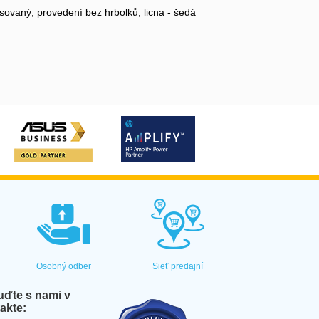
sovaný, provedení bez hrbolků, licna - šedá
Osobný odber
Sieť predajní
ďte s nami v
akte: