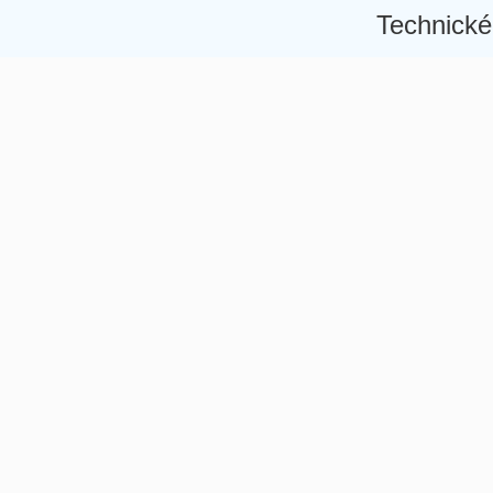
Technické
Â
Â
Â