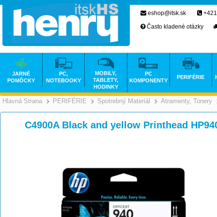
eshop@itsk.sk
+421
Často kladené otázky
MOBILY,
JARNÉ
PC,
PC
PERIFÉRIE
TABLETY,
POMÔCKY
NOTEBOOKY
KOMPONENTY
HODINKY
Hlavná Strana
PERIFÉRIE
Spotrebný Materiál
Atramenty, Tonery
>
>
>
C4900A Black and yellow Printhead HP940