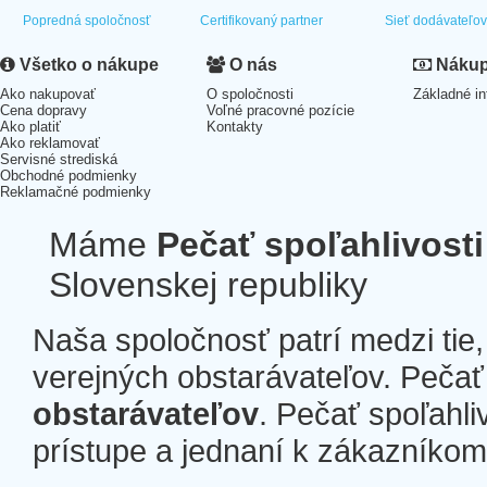
Popredná spoločnosť
Certifikovaný partner
Sieť dodávateľo
Všetko o nákupe
O nás
Nákup 
Ako nakupovať
O spoločnosti
Základné in
Cena dopravy
Voľné pracovné pozície
Ako platiť
Kontakty
Ako reklamovať
Servisné strediská
Obchodné podmienky
Reklamačné podmienky
Máme
Pečať spoľahlivosti
Slovenskej republiky
Naša spoločnosť patrí medzi tie
verejných obstarávateľov. Pečať 
obstarávateľov
. Pečať spoľahli
prístupe a jednaní k zákazníkom a