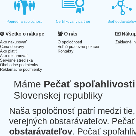
Popredná spoločnosť
Certifikovaný partner
Sieť dodávateľo
Všetko o nákupe
O nás
Nákup 
Ako nakupovať
O spoločnosti
Základné in
Cena dopravy
Voľné pracovné pozície
Ako platiť
Kontakty
Ako reklamovať
Servisné strediská
Obchodné podmienky
Reklamačné podmienky
Máme
Pečať spoľahlivosti
Slovenskej republiky
Naša spoločnosť patrí medzi tie
verejných obstarávateľov. Pečať 
obstarávateľov
. Pečať spoľahli