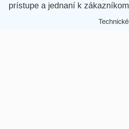
prístupe a jednaní k zákazníkom a
Technické
Â
Â
Â