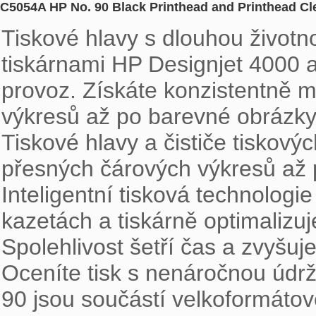
C5054A HP No. 90 Black Printhead and Printhead Cl
Tiskové hlavy s dlouhou životnos
tiskárnami HP Designjet 4000 a 
provoz. Získáte konzistentně 
výkresů až po barevné obrázky f
Tiskové hlavy a čističe tiskovýc
přesných čárových výkresů až po
Inteligentní tisková technologi
kazetách a tiskárně optimalizuje 
Spolehlivost šetří čas a zvyšuje 
Oceníte tisk s nenáročnou údržb
90 jsou součástí velkoformátov