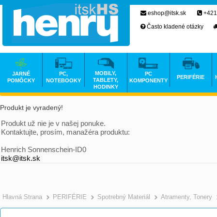
eshop@itsk.sk
+421
Často kladené otázky
MOBILY,
JARNÉ
PC,
PC
PERIFÉRIE
TABLETY,
POMÔCKY
NOTEBOOKY
KOMPONENTY
HODINKY
Produkt je vyradený!
Produkt už nie je v našej ponuke.
Kontaktujte, prosím, manažéra produktu:
Henrich Sonnenschein-ID0
itsk@itsk.sk
Hlavná Strana
PERIFÉRIE
Spotrebný Materiál
Atramenty, Tonery