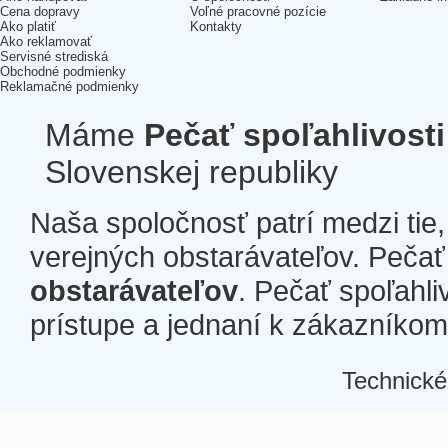
Cena dopravy
Voľné pracovné pozície
Ako platiť
Kontakty
Ako reklamovať
Servisné strediská
Obchodné podmienky
Reklamačné podmienky
Máme
Pečať spoľahlivosti
Slovenskej republiky
Naša spoločnosť patrí medzi tie
verejných obstarávateľov. Pečať 
obstarávateľov
. Pečať spoľahli
prístupe a jednaní k zákazníkom a
Technické
Â
Â
Â