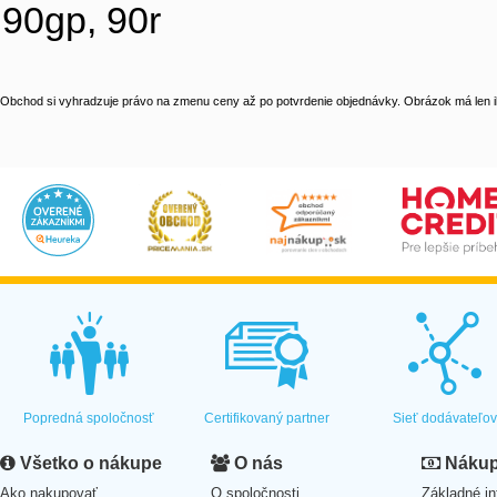
90gp, 90r
Obchod si vyhradzuje právo na zmenu ceny až po potvrdenie objednávky. Obrázok má len il
Popredná spoločnosť
Certifikovaný partner
Sieť dodávateľo
Všetko o nákupe
O nás
Nákup 
Ako nakupovať
O spoločnosti
Základné in