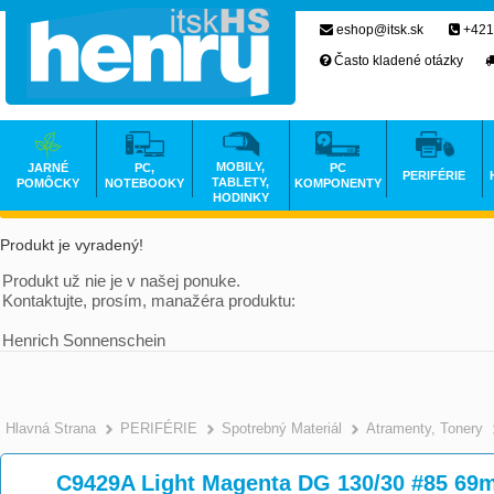
eshop@itsk.sk
+421
Často kladené otázky
MOBILY,
JARNÉ
PC,
PC
PERIFÉRIE
TABLETY,
POMÔCKY
NOTEBOOKY
KOMPONENTY
HODINKY
Produkt je vyradený!
Produkt už nie je v našej ponuke.
Kontaktujte, prosím, manažéra produktu:
Henrich Sonnenschein
Hlavná Strana
PERIFÉRIE
Spotrebný Materiál
Atramenty, Tonery
C9429A Light Magenta DG 130/30 #85 69m