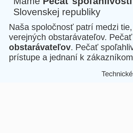
Máme
Pečať spoľahlivosti
Slovenskej republiky
Naša spoločnosť patrí medzi tie
verejných obstarávateľov. Pečať 
obstarávateľov
. Pečať spoľahli
prístupe a jednaní k zákazníkom a
Technické
Â
Â
Â