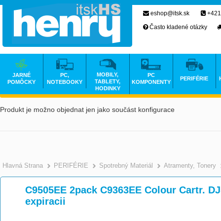
eshop@itsk.sk
+421
Často kladené otázky
MOBILY,
JARNÉ
PC,
PC
PERIFÉRIE
TABLETY,
POMÔCKY
NOTEBOOKY
KOMPONENTY
HODINKY
Produkt je možno objednat jen jako součást konfigurace
Hlavná Strana
PERIFÉRIE
Spotrebný Materiál
Atramenty, Tonery
C9505EE 2pack C9363EE Colour Cartr. DJ5
expiracii