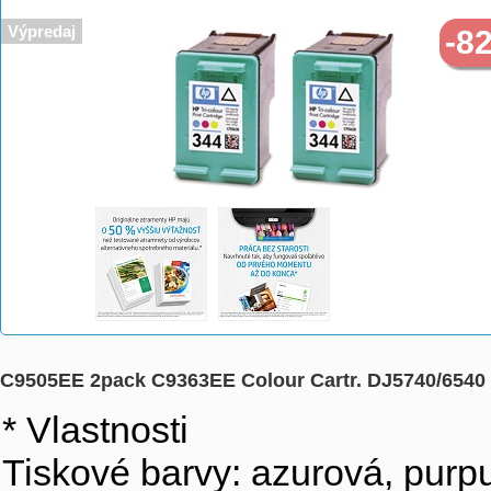
>
>
>
Výpredaj
-8
C9505EE 2pack C9363EE Colour Cartr. DJ5740/6540 1
* Vlastnosti
Tiskové barvy: azurová, purpu