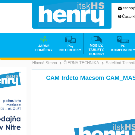
eshop@
Často k
MOBILY,
JARNÉ
PC,
PC
TABLETY,
POMÔCKY
NOTEBOOKY
KOMPONENTY
HODINKY
Hlavná Strana
ČIERNA TECHNIKA
Satelitná Techni
>
CAM Irdeto Macsom CAM_MA