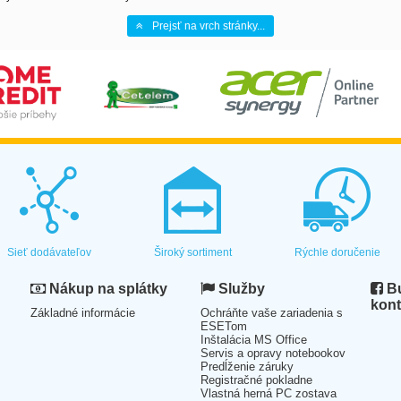
Prejsť na vrch stránky...
Sieť dodávateľov
Široký sortiment
Rýchle doručenie
Nákup na splátky
Služby
Bu
kont
Základné informácie
Ochráňte vaše zariadenia s
ESETom
Inštalácia MS Office
Servis a opravy notebookov
Predĺženie záruky
Registračné pokladne
Vlastná herná PC zostava