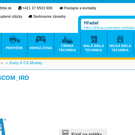
itsk.sk
+421 37 6503 908
Predajne a kontakty
ladené otázky
Sledovanie zásielky
Klikni SEM pre podrobné vyhľadáv
ČIERNA
MALÁ BIELA
VEĽKÁ BIELA
PERIFÉRIE
HERNÁ ZÓNA
TECHNIKA
TECHNIKA
TECHNIKA
ka
Karty A CA Moduly
>
>
SCOM_IRD
Kúpiť na splátky.