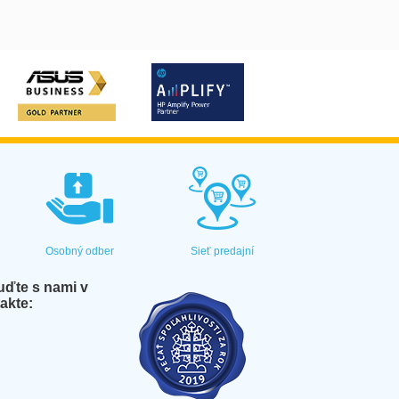
Osobný odber
Sieť predajní
ďte s nami v
akte: