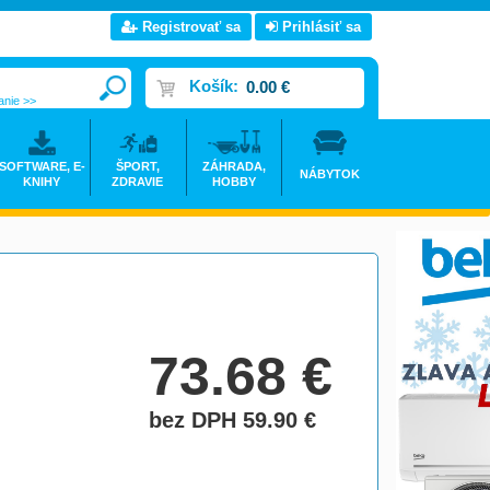
Registrovať sa
Prihlásiť sa
Košík:
0.00 €
anie >>
SOFTWARE, E-
ŠPORT,
ZÁHRADA,
NÁBYTOK
KNIHY
ZDRAVIE
HOBBY
73.68
€
bez DPH 59.90
€
do košíka