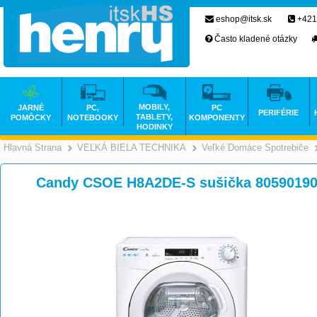
eshop@itsk.sk
+421
Často kladené otázky
MOBILY,
JARNÉ
PC,
PC
PERIFÉRIE
TABLETY,
POMÔCKY
NOTEBOOKY
KOMPONENTY
HODINKY
Hlavná Strana
VEĽKÁ BIELA TECHNIKA
Veľké Domáce Spotrebiče
>
>
Candy CSOE H8A2DE-S sušička 8059019