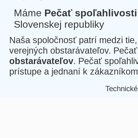
Máme
Pečať spoľahlivosti
Slovenskej republiky
Naša spoločnosť patrí medzi tie
verejných obstarávateľov. Pečať 
obstarávateľov
. Pečať spoľahli
prístupe a jednaní k zákazníkom a
Technické
Â
Â
Â