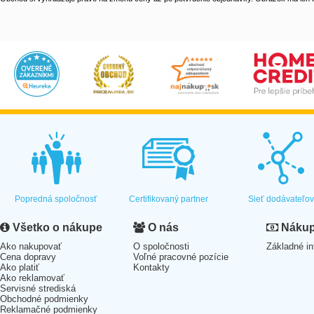
Popredná spoločnosť
Certifikovaný partner
Sieť dodávateľo
Všetko o nákupe
O nás
Nákup 
Ako nakupovať
O spoločnosti
Základné in
Cena dopravy
Voľné pracovné pozície
Ako platiť
Kontakty
Ako reklamovať
Servisné strediská
Obchodné podmienky
Reklamačné podmienky