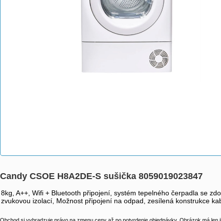
Candy CSOE H8A2DE-S sušička 8059019023847
8kg, A++, Wifi + Bluetooth připojení, systém tepelného čerpadla se zd
zvukovou izolací, Možnost připojení na odpad, zesílená konstrukce ka
Obchod si vyhradzuje právo na zmenu ceny až po potvrdenie objednávky. Obrázok má len il