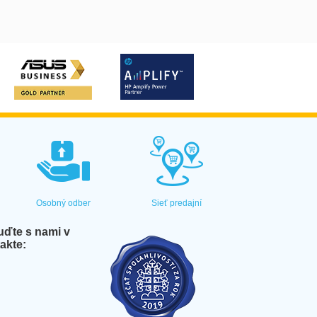
Osobný odber
Sieť predajní
ďte s nami v
akte: