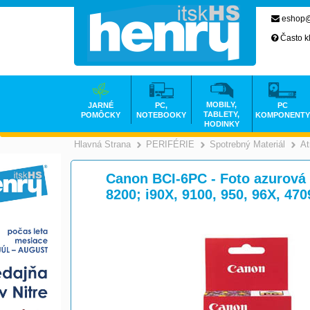
eshop@
Často k
MOBILY,
JARNÉ
PC,
PC
TABLETY,
POMÔCKY
NOTEBOOKY
KOMPONENTY
HODINKY
Hlavná Strana
PERIFÉRIE
Spotrebný Materiál
At
>
>
Canon BCI-6PC - Foto azurová -
8200; i90X, 9100, 950, 96X, 47