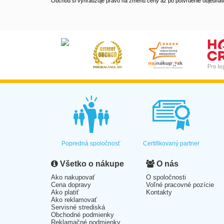
Obchod si vyhradzuje právo na zmenu ceny až po potvrdenie objednávk
Popredná spoločnosť
Certifikovaný partner
Všetko o nákupe
O nás
Ako nakupovať
O spoločnosti
Cena dopravy
Voľné pracovné pozície
Ako platiť
Kontakty
Ako reklamovať
Servisné strediská
Obchodné podmienky
Reklamačné podmienky