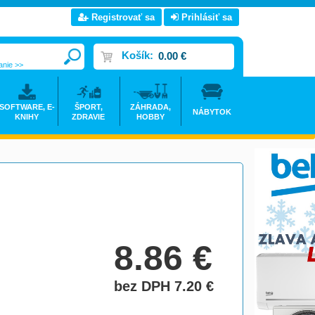
Registrovať sa
Prihlásiť sa
Košík:
0.00 €
anie >>
SOFTWARE, E-
ŠPORT,
ZÁHRADA,
NÁBYTOK
KNIHY
ZDRAVIE
HOBBY
8.86
€
bez DPH 7.20
€