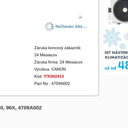
do košíka
Načítavam dáta ...
Záruka koncový zákazník:
24 Mesiacov
Záruka firma: 24 Mesiacov
Výrobca:
CANON
Kód:
ITK002413
Part No.: 4709A002
50, 96X, 4709A002