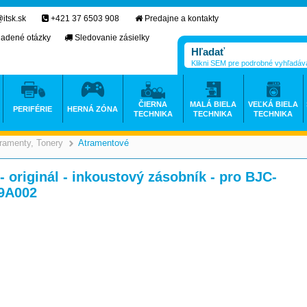
itsk.sk
+421 37 6503 908
Predajne a kontakty
ladené otázky
Sledovanie zásielky
Klikni SEM pre podrobné vyhľadáv
ČIERNA
MALÁ BIELA
VEĽKÁ BIELA
PERIFÉRIE
HERNÁ ZÓNA
TECHNIKA
TECHNIKA
TECHNIKA
ramenty, Tonery
Atramentové
>
>
 originál - inkoustový zásobník - pro BJC-
09A002