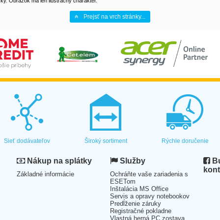
y. Obrázok má len ilustračný charakter.
Prejsť na vrch stránky...
Sieť dodávateľov
Široký sortiment
Rýchle doručenie
Nákup na splátky
Služby
Bu
kont
Základné informácie
Ochráňte vaše zariadenia s
ESETom
Inštalácia MS Office
Servis a opravy notebookov
Predĺženie záruky
Registračné pokladne
Vlastná herná PC zostava