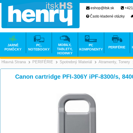
eshop@itsk.sk
+421
Často kladené otázky
MOBILY,
JARNÉ
PC,
PC
PERIFÉRIE
TABLETY,
POMÔCKY
NOTEBOOKY
KOMPONENTY
HODINKY
Hlavná Strana
PERIFÉRIE
Spotrebný Materiál
Atramenty, Tonery
>
>
>
Canon cartridge PFI-306Y iPF-8300/s, 840