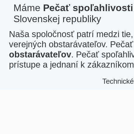
Máme
Pečať spoľahlivosti
Slovenskej republiky
Naša spoločnosť patrí medzi tie
verejných obstarávateľov. Pečať 
obstarávateľov
. Pečať spoľahli
prístupe a jednaní k zákazníkom a
Technické
Â
Â
Â