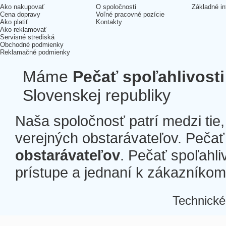
Ako nakupovať
O spoločnosti
Základné in
Cena dopravy
Voľné pracovné pozície
Ako platiť
Kontakty
Ako reklamovať
Servisné strediská
Obchodné podmienky
Reklamačné podmienky
Máme
Pečať spoľahlivosti
Slovenskej republiky
Naša spoločnosť patrí medzi tie
verejných obstarávateľov. Pečať 
obstarávateľov
. Pečať spoľahli
prístupe a jednaní k zákazníkom a
Technické
Â
Â
Â