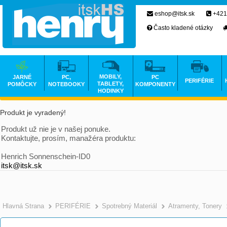
eshop@itsk.sk
+421
Často kladené otázky
MOBILY,
JARNÉ
PC,
PC
PERIFÉRIE
TABLETY,
POMÔCKY
NOTEBOOKY
KOMPONENTY
HODINKY
Produkt je vyradený!
Produkt už nie je v našej ponuke.
Kontaktujte, prosím, manažéra produktu:
Henrich Sonnenschein-ID0
itsk@itsk.sk
Hlavná Strana
PERIFÉRIE
Spotrebný Materiál
Atramenty, Tonery