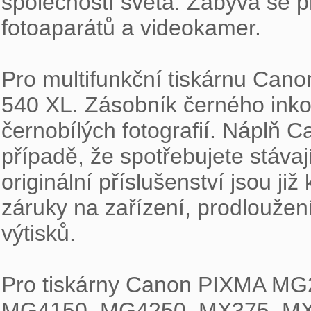
společností světa. Zabývá se pr
fotoaparátů a videokamer.

Pro multifunkční tiskárnu Can
540 XL. Zásobník černého inkou
černobílých fotografií. Náplň 
případě, že spotřebujete stávaj
originální příslušenství jsou ji
záruky na zařízení, prodloužení
výtisků.

Pro tiskárny Canon PIXMA M
MG4150, MG4250, MX375, MX3