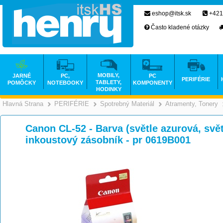
eshop@itsk.sk
+421
Často kladené otázky
MOBILY,
JARNÉ
PC,
PC
PERIFÉRIE
TABLETY,
POMÔCKY
NOTEBOOKY
KOMPONENTY
HODINKY
Hlavná Strana
PERIFÉRIE
Spotrebný Materiál
Atramenty, Tonery
>
>
>
Canon CL-52 - Barva (světle azurová, světl
inkoustový zásobník - pr 0619B001