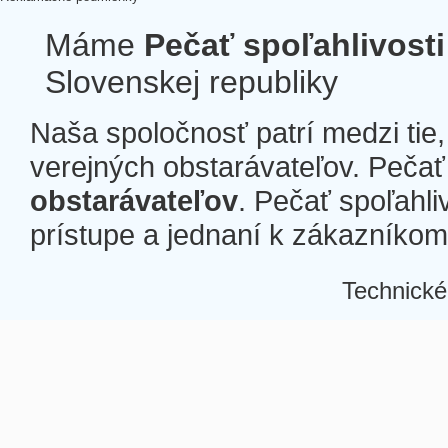
Máme
Pečať spoľahlivosti
Slovenskej republiky
Naša spoločnosť patrí medzi tie
verejných obstarávateľov. Pečať 
obstarávateľov
. Pečať spoľahli
prístupe a jednaní k zákazníkom a
Technické
Â
Â
Â