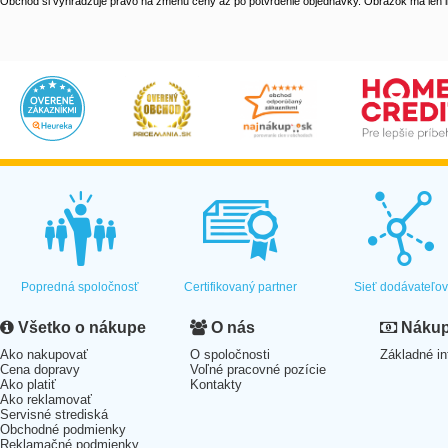
Obchod si vyhradzuje právo na zmenu ceny až po potvrdenie objednávky. Obrázok má len il
Popredná spoločnosť
Certifikovaný partner
Sieť dodávateľo
Všetko o nákupe
O nás
Nákup 
Ako nakupovať
O spoločnosti
Základné in
Cena dopravy
Voľné pracovné pozície
Ako platiť
Kontakty
Ako reklamovať
Servisné strediská
Obchodné podmienky
Reklamačné podmienky