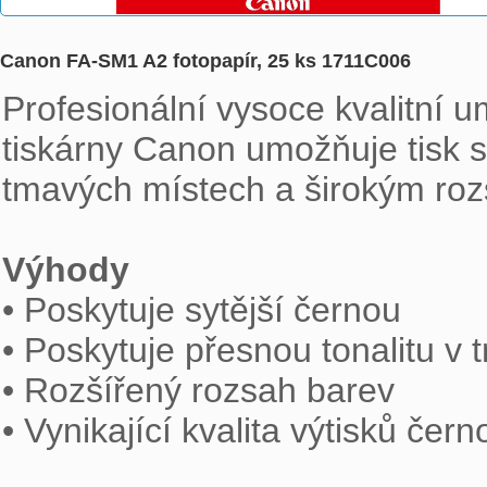
Canon FA-SM1 A2 fotopapír, 25 ks 1711C006
Profesionální vysoce kvalitní u
tiskárny Canon umožňuje tisk s
tmavých místech a širokým roz
Výhody

• Poskytuje sytější černou

• Poskytuje přesnou tonalitu v 
• Rozšířený rozsah barev

• Vynikající kvalita výtisků čern