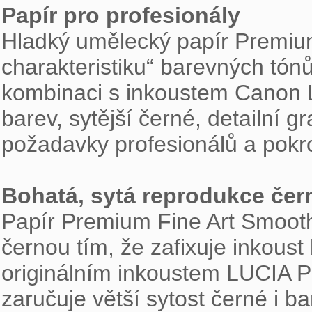
Papír pro profesionály

Hladký umělecký papír Premium
charakteristiku“ barevných tónů
kombinaci s inkoustem Canon L
barev, sytější černé, detailní g
požadavky profesionálů a pokro
Bohatá, sytá reprodukce čer

Papír Premium Fine Art Smooth 
černou tím, že zafixuje inkoust
originálním inkoustem LUCIA PR
zaručuje větší sytost černé i bar