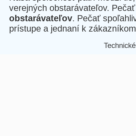
verejných obstarávateľov. Pečať 
obstarávateľov
. Pečať spoľahli
prístupe a jednaní k zákazníkom a
Technické
Â
Â
Â