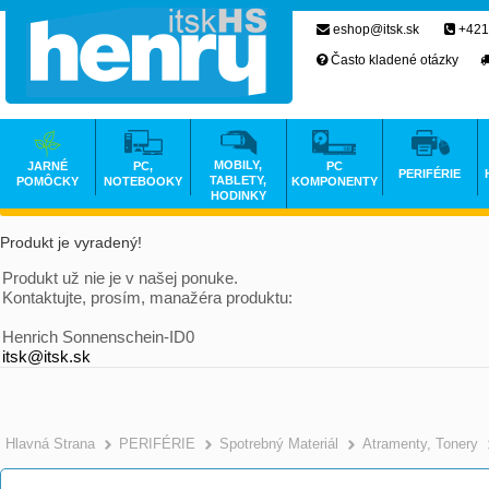
eshop@itsk.sk
+421
Často kladené otázky
MOBILY,
JARNÉ
PC,
PC
PERIFÉRIE
TABLETY,
POMÔCKY
NOTEBOOKY
KOMPONENTY
HODINKY
Produkt je vyradený!
Produkt už nie je v našej ponuke.
Kontaktujte, prosím, manažéra produktu:
Henrich Sonnenschein-ID0
itsk@itsk.sk
Hlavná Strana
PERIFÉRIE
Spotrebný Materiál
Atramenty, Tonery