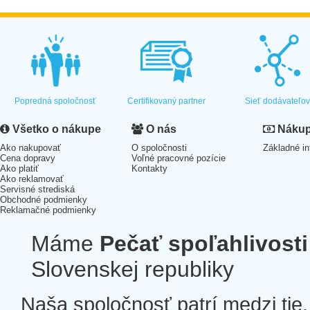
Popredná spoločnosť
Certifikovaný partner
Sieť dodávateľo
Všetko o nákupe
O nás
Nákup 
Ako nakupovať
O spoločnosti
Základné in
Cena dopravy
Voľné pracovné pozície
Ako platiť
Kontakty
Ako reklamovať
Servisné strediská
Obchodné podmienky
Reklamačné podmienky
Máme
Pečať spoľahlivosti
Slovenskej republiky
Naša spoločnosť patrí medzi tie