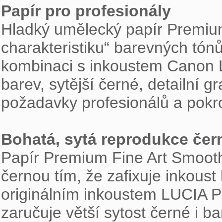
Papír pro profesionály

Hladký umělecký papír Premium
charakteristiku“ barevných tónů
kombinaci s inkoustem Canon L
barev, sytější černé, detailní g
požadavky profesionálů a pokro
Bohatá, sytá reprodukce čer

Papír Premium Fine Art Smooth 
černou tím, že zafixuje inkoust
originálním inkoustem LUCIA PR
zaručuje větší sytost černé i bar