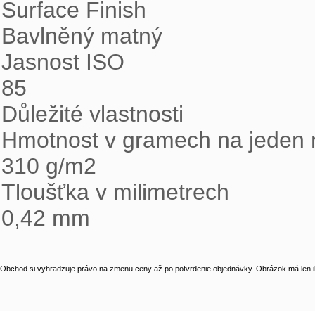
Surface Finish

Bavlněný matný

Jasnost ISO

85

Důležité vlastnosti

Hmotnost v gramech na jeden m
310 g/m2

Tloušťka v milimetrech

0,42 mm
Obchod si vyhradzuje právo na zmenu ceny až po potvrdenie objednávky. Obrázok má len il