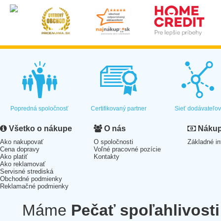
Popredná spoločnosť
Certifikovaný partner
Sieť dodávateľo
Všetko o nákupe
O nás
Nákup 
Ako nakupovať
O spoločnosti
Základné in
Cena dopravy
Voľné pracovné pozície
Ako platiť
Kontakty
Ako reklamovať
Servisné strediská
Obchodné podmienky
Reklamačné podmienky
Máme
Pečať spoľahlivosti