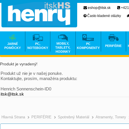
eshop@itsk.sk
+421
Často kladené otázky
MOBILY,
JARNÉ
PC,
PC
PERIFÉRIE
TABLETY,
POMÔCKY
NOTEBOOKY
KOMPONENTY
HODINKY
Produkt je vyradený!
Produkt už nie je v našej ponuke.
Kontaktujte, prosím, manažéra produktu:
Henrich Sonnenschein-ID0
itsk@itsk.sk
Hlavná Strana
PERIFÉRIE
Spotrebný Materiál
Atramenty, Tonery