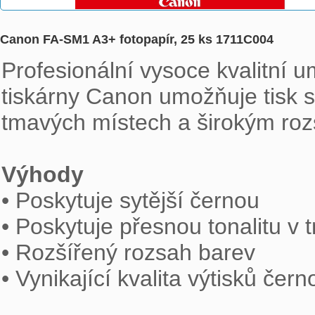
Canon FA-SM1 A3+ fotopapír, 25 ks 1711C004
Profesionální vysoce kvalitní u
tiskárny Canon umožňuje tisk s
tmavých místech a širokým roz
Výhody

• Poskytuje sytější černou

• Poskytuje přesnou tonalitu v 
• Rozšířený rozsah barev

• Vynikající kvalita výtisků čern