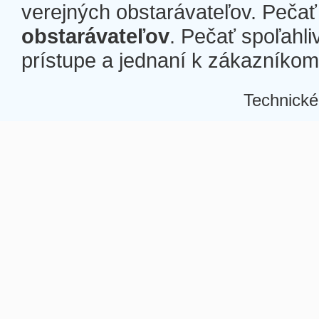
verejných obstarávateľov. Pečať 
obstarávateľov
. Pečať spoľahli
prístupe a jednaní k zákazníkom a
Technické
Â
Â
Â