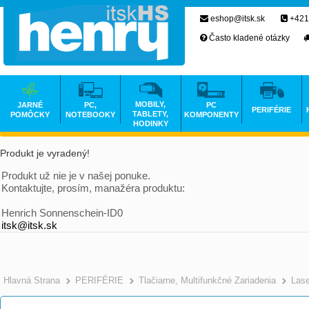
eshop@itsk.sk
+421
Často kladené otázky
MOBILY,
JARNÉ
PC,
PC
PERIFÉRIE
TABLETY,
POMÔCKY
NOTEBOOKY
KOMPONENTY
HODINKY
Produkt je vyradený!
Produkt už nie je v našej ponuke.
Kontaktujte, prosím, manažéra produktu:
Henrich Sonnenschein-ID0
itsk@itsk.sk
Hlavná Strana
PERIFÉRIE
Tlačiarne, Multifunkčné Zariadenia
Las