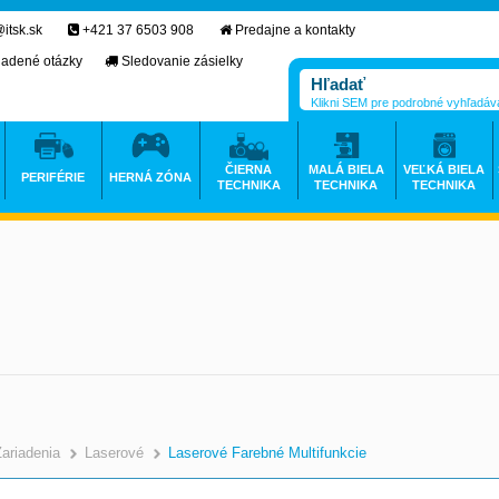
itsk.sk
+421 37 6503 908
Predajne a kontakty
ladené otázky
Sledovanie zásielky
Klikni SEM pre podrobné vyhľadáv
ČIERNA
MALÁ BIELA
VEĽKÁ BIELA
PERIFÉRIE
HERNÁ ZÓNA
TECHNIKA
TECHNIKA
TECHNIKA
Zariadenia
Laserové
Laserové Farebné Multifunkcie