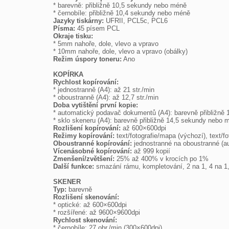

* barevně: přibližně 10,5 sekundy nebo méně

Jazyky tiskárny:
Písma:
Okraje tisku:

* 5mm nahoře, dole, vlevo a vpravo

Režim úspory toneru:
 Ano

KOPÍRKA
Rychlost kopírování:

* jednostranně (A4): až 21 str./min

Doba vytištění první kopie:

* automatický podavač dokumentů (A4): barevně přibližně 
Rozlišení kopírování:
Režimy kopírování:
Oboustranné kopírování:
Vícenásobné kopírování:
Zmenšení/zvětšení:
Další funkce:
 smazání rámu, kompletování, 2 na 1, 4 na 1,
SKENER
Typ:
Rozlišení skenování:

* optické: až 600×600dpi

Rychlost skenování:

* černobíle: 27 obr./min (300×600dpi)
