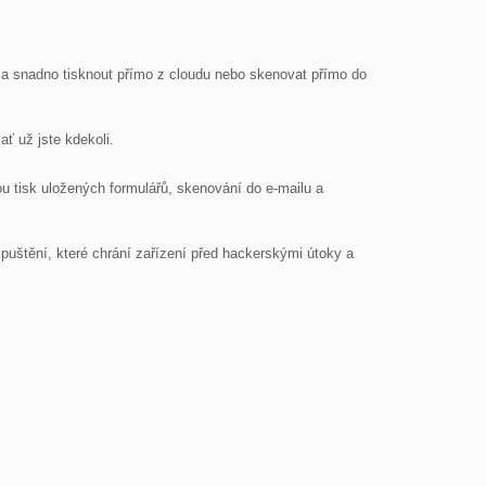
 a snadno tisknout přímo z cloudu nebo skenovat přímo do 
ť už jste kdekoli.

u tisk uložených formulářů, skenování do e-mailu a 
uštění, které chrání zařízení před hackerskými útoky a 