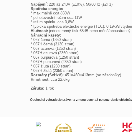
Napájení:
Spotřeba energie:

* maximálně cca 850W

* pohotovostní režim cca 11W

* režim spánku cca 0,8W

Hlučnost:
Náhradní kazety:

* 067 černá (1350 stran)

* 067H černá (3130 stran)

* 067 azurová (1250 stran)

* 067H azurová (2350 stran)

* 067 purpurová (1250 stran)

* 067H purpurová (2350 stran)

* 067 žlutá (1250 stran)

Rozměry (ŠxHxV):
Hmotnost:
 cca 22,6kg

Záruka:
 1 rok
Obchod si vyhradzuje právo na zmenu ceny až po potvrdenie objednávk