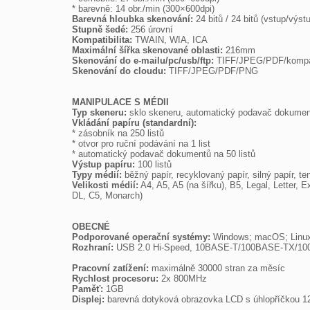
Barevná hloubka skenování:
Stupně šedé:
Kompatibilita:
Maximální šířka skenované oblasti:
Skenování do e-mailu/pc/usb/ftp:
Skenování do cloudu:
 TIFF/JPEG/PDF/PNG

MANIPULACE S MÉDII
Typ skeneru:
Vkládání papíru (standardní):

* zásobník na 250 listů

* otvor pro ruční podávání na 1 list

Výstup papíru:
Typy médií:
Velikosti médií:
 A4, A5, A5 (na šířku), B5, Legal, Letter
DL, C5, Monarch)

OBECNÉ
Podporované operační systémy:
Rozhraní:
 USB 2.0 Hi-Speed, 10BASE-T/100BASE-TX/1000Ba
Pracovní zatížení:
Rychlost procesoru:
Paměť:
Displej:
 barevná dotyková obrazovka LCD s úhlopříčkou 1