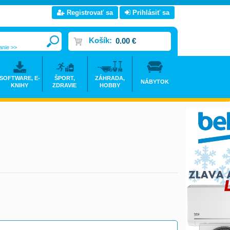
Registrovať sa
Prihlásiť sa
Košík:
0.00 €
anie >>
SOFTWARE, E-
ŠPORT,
ZÁHRADA,
NÁBYTOK
KNIHY
ZDRAVIE
HOBBY