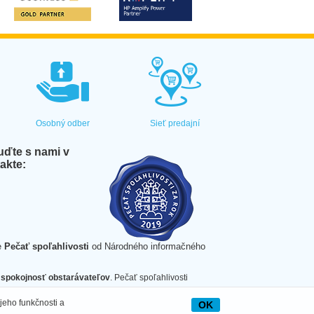
Osobný odber
Sieť predajní
ďte s nami v
akte:
e
Pečať spoľahlivosti
od Národného informačného
spokojnosť obstarávateľov
. Pečať spoľahlivosti
jeho funkčnosti a
OK