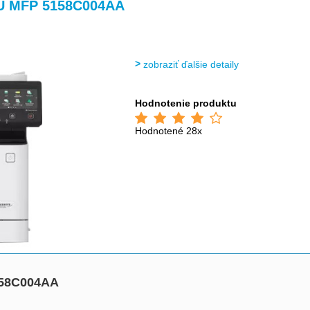
>
>
U MFP 5158C004AA
zobraziť ďalšie detaily
Hodnotenie produktu
Hodnotené 28x
158C004AA