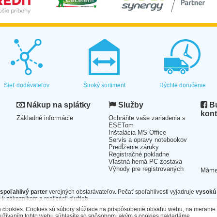
Sieť dodávateľov
Široký sortiment
Rýchle doručenie
Nákup na splátky
Služby
Bu
kont
Základné informácie
Ochráňte vaše zariadenia s
ESETom
Inštalácia MS Office
Servis a opravy notebookov
Predĺženie záruky
Registračné pokladne
Vlastná herná PC zostava
Výhody pre registrovaných
Mám
spoľahlivý parter
verejných obstarávateľov. Pečať spoľahlivosti vyjadruje
vysokú 
 k zákazníkom a realizácii služieb.
cookies. Cookies sú súbory slúžiace na prispôsobenie obsahu webu, na meranie 
oužívaním tohto webu súhlasíte so spôsobom, akým s cookies nakladáme.
Technické riešenie ©2026
CyberSoft s.r.o.