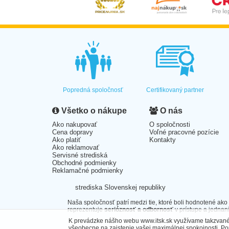
Popredná spoločnosť
Certifikovaný partner
Všetko o nákupe
O nás
Ako nakupovať
O spoločnosti
Cena dopravy
Voľné pracovné pozície
Ako platiť
Kontakty
Ako reklamovať
Servisné strediská
Obchodné podmienky
Reklamačné podmienky
strediska Slovenskej republiky
Naša spoločnosť patrí medzi tie, ktoré boli hodnotené ako
reprezentuje
serióznosť a odbornosť
v prístupe a jednaní
K prevádzke nášho webu www.itsk.sk využívame takzvané 
všeobecne na zaistenie vašej maximálnej spokojnosti. P