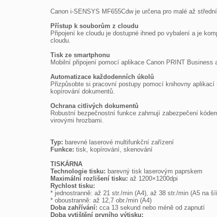
Canon i-SENSYS MF655Cdw je určena pro malé až střední fi
Přístup k souborům z cloudu

Připojení ke cloudu je dostupné ihned po vybalení a je k
cloudu.

Tisk ze smartphonu

Mobilní připojení pomocí aplikace Canon PRINT Business a t
Automatizace každodenních úkolů

Přizpůsobte si pracovní postupy pomocí knihovny aplikací 
kopírování dokumentů.

Ochrana citlivých dokumentů

Robustní bezpečnostní funkce zahrnují zabezpečení kódem 
virovými hrozbami.

Typ:
Funkce:
 tisk, kopírování, skenování

TISKÁRNA
Technologie tisku:
Maximální rozlišení tisku:
Rychlost tisku:

* jednostranně: až 21 str./min (A4), až 38 str./min (A5 na šíř
Doba zahřívání:
Doba vytištění prvního výtisku: