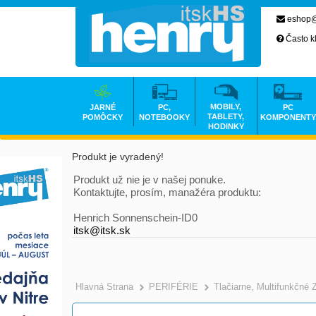
eshop@
Často k
MOBILY,
JARNÉ
PC,
PC
TABLETY,
POMÔCKY
NOTEBOOKY
KOMPONENTY
HODINKY
Produkt je vyradený!
Produkt už nie je v našej ponuke.
Kontaktujte, prosím, manažéra produktu:
Henrich Sonnenschein-ID0
itsk@itsk.sk
Hlavná Strana
PERIFÉRIE
Tlačiarne, Multifunkčné 