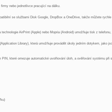
rmy nebo jednotlivce pracující na dálku.

ompatibilní se službami Disk Google, DropBox a OneDrive, takže můžete rychle
echnologie AirPrint (Apple) nebo Mopria (Android) umožňuje tisk z telefonu, a
(Application Library), která umožňuje provádět úkoly jedním dotykem, jako jso
PIN, které omezuje automatické uvolňování úloh, a ověřování systému při sp
ku)
