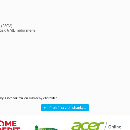
y. Obrázok má len ilustračný charakter.
Prejsť na vrch stránky...