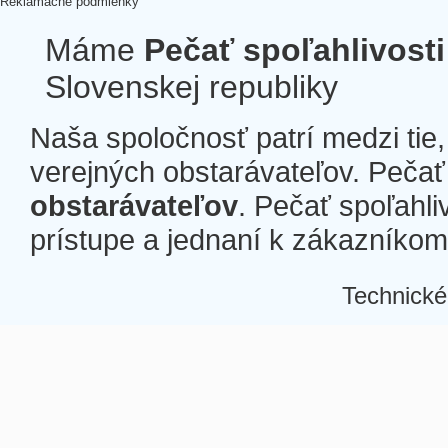
Reklamačné podmienky
Máme
Pečať spoľahlivosti
Slovenskej republiky
Naša spoločnosť patrí medzi tie
verejných obstarávateľov. Pečať 
obstarávateľov
. Pečať spoľahli
prístupe a jednaní k zákazníkom a
Technické
Â
Â
Â