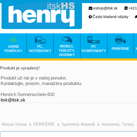
eshop@itsk.sk
+421
Často kladené otázky
MOBILY,
JARNÉ
PC,
PC
PERIFÉRIE
TABLETY,
POMÔCKY
NOTEBOOKY
KOMPONENTY
HODINKY
Produkt je vyradený!
Produkt už nie je v našej ponuke.
Kontaktujte, prosím, manažéra produktu:
Henrich Sonnenschein-ID0
itsk@itsk.sk
Hlavná Strana
PERIFÉRIE
Spotrebný Materiál
Atramenty, Tonery