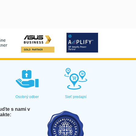
Osobný odber
Sieť predajní
ďte s nami v
akte: