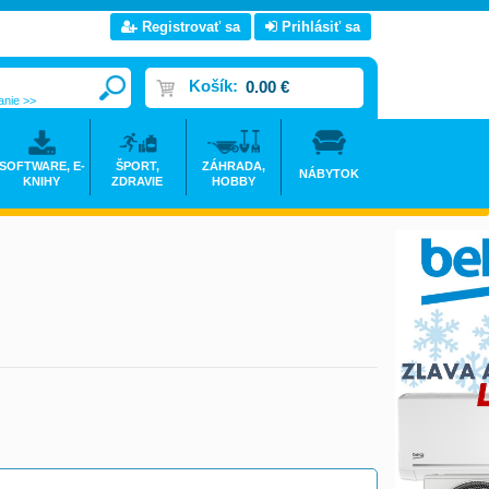
Registrovať sa
Prihlásiť sa
Košík:
0.00 €
anie >>
SOFTWARE, E-
ŠPORT,
ZÁHRADA,
NÁBYTOK
KNIHY
ZDRAVIE
HOBBY