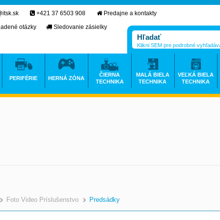
itsk.sk
+421 37 6503 908
Predajne a kontakty
ladené otázky
Sledovanie zásielky
Klikni SEM pre podrobné vyhľadáv
ČIERNA
MALÁ BIELA
VEĽKÁ BIELA
PERIFÉRIE
HERNÁ ZÓNA
TECHNIKA
TECHNIKA
TECHNIKA
Foto Video Príslušenstvo
Predsádky