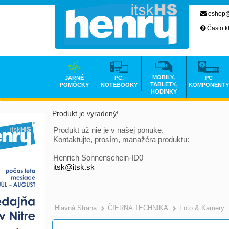
eshop@
Často k
MOBILY,
JARNÉ
PC,
PC
TABLETY,
POMÔCKY
NOTEBOOKY
KOMPONENTY
HODINKY
Produkt je vyradený!
Produkt už nie je v našej ponuke.
Kontaktujte, prosím, manažéra produktu:
Henrich Sonnenschein-ID0
itsk@itsk.sk
Hlavná Strana
ČIERNA TECHNIKA
Foto & Kamery