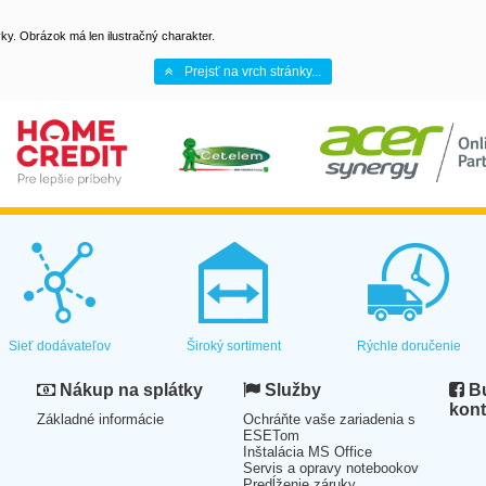
y. Obrázok má len ilustračný charakter.
Prejsť na vrch stránky...
Sieť dodávateľov
Široký sortiment
Rýchle doručenie
Nákup na splátky
Služby
Bu
kont
Základné informácie
Ochráňte vaše zariadenia s
ESETom
Inštalácia MS Office
Servis a opravy notebookov
Predĺženie záruky