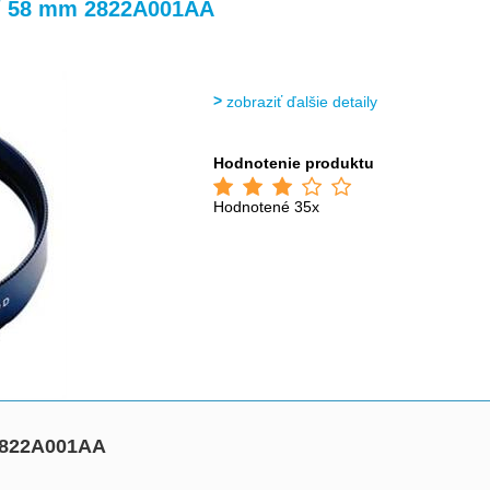
>
>
>
/ 58 mm 2822A001AA
zobraziť ďalšie detaily
Hodnotenie produktu
Hodnotené 35x
2822A001AA