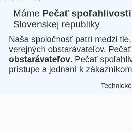
Máme
Pečať spoľahlivosti
Slovenskej republiky
Naša spoločnosť patrí medzi tie
verejných obstarávateľov. Pečať 
obstarávateľov
. Pečať spoľahli
prístupe a jednaní k zákazníkom a
Technické
Â
Â
Â