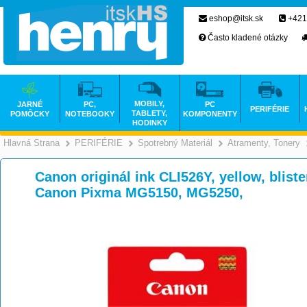
eshop@itsk.sk
+421
Často kladené otázky
MOBILY,
JARNÉ
PC,
PC
PERIFÉRIE
TABLETY,
POMÔCKY
NOTEBOOKY
KOMPONENTY
HODINKY
Hlavná Strana
PERIFÉRIE
Spotrebný Materiál
Atramenty, Tonery
>
>
>
Canon originál ink CLI526Y, yellow, blist
Canon Pixma MG5150, MG5250,