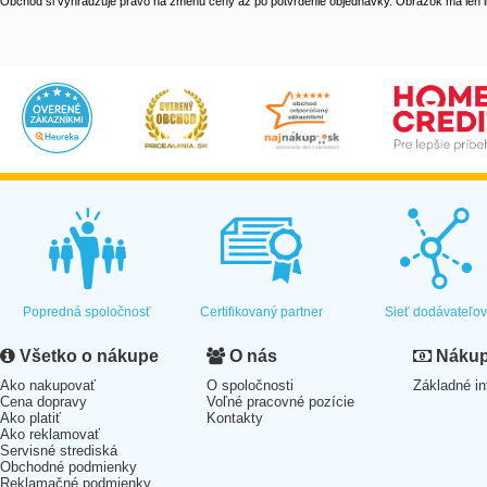
Obchod si vyhradzuje právo na zmenu ceny až po potvrdenie objednávky. Obrázok má len il
Popredná spoločnosť
Certifikovaný partner
Sieť dodávateľo
Všetko o nákupe
O nás
Nákup 
Ako nakupovať
O spoločnosti
Základné in
Cena dopravy
Voľné pracovné pozície
Ako platiť
Kontakty
Ako reklamovať
Servisné strediská
Obchodné podmienky
Reklamačné podmienky