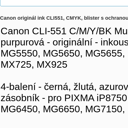
Canon originál ink CLI551, CMYK, blister s ochran
Canon CLI-551 C/M/Y/BK Multi
purpurová - originální - inko
MG5550, MG5650, MG5655,
MX725, MX925
4-balení - černá, žlutá, azuro
zásobník - pro PIXMA iP875
MG6450, MG6650, MG7150,