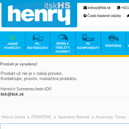
eshop@itsk.sk
+421
Často kladené otázky
MOBILY,
JARNÉ
PC,
PC
PERIFÉRIE
TABLETY,
POMÔCKY
NOTEBOOKY
KOMPONENTY
HODINKY
Produkt je vyradený!
Produkt už nie je v našej ponuke.
Kontaktujte, prosím, manažéra produktu:
Henrich Sonnenschein-ID0
itsk@itsk.sk
Hlavná Strana
PERIFÉRIE
Spotrebný Materiál
Atramenty, Tonery