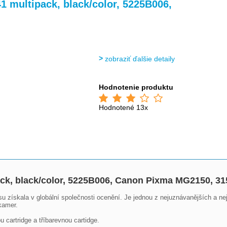
>
>
1 multipack, black/color, 5225B006,
zobraziť ďalšie detaily
Hodnotenie produktu
Hodnotené 13x
ack, black/color, 5225B006, Canon Pixma MG2150, 31
 získala v globální společnosti ocenění. Je jednou z nejuznávanějších a nej
kamer.

cartridge a tříbarevnou cartidge.
