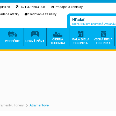
itsk.sk
+421 37 6503 908
Predajne a kontakty
ladené otázky
Sledovanie zásielky
Klikni SEM pre podrobné vyhľadáv
ČIERNA
MALÁ BIELA
VEĽKÁ BIELA
PERIFÉRIE
HERNÁ ZÓNA
TECHNIKA
TECHNIKA
TECHNIKA
ramenty, Tonery
Atramentové