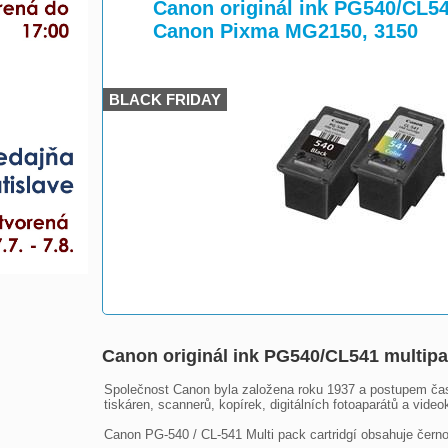
>
>
Canon originál ink PG540/CL54
Canon Pixma MG2150, 3150
BLACK FRIDAY
Canon originál ink PG540/CL541 multip
Společnost Canon byla založena roku 1937 a postupem času
tiskáren, scannerů, kopírek, digitálních fotoaparátů a video
Canon PG-540 / CL-541 Multi pack cartridgí obsahuje černou 