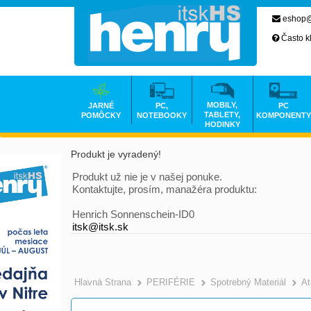
eshop@
Často k
MOBILY,
JARNÉ
PC,
PC
TABLETY,
POMÔCKY
NOTEBOOKY
KOMPONENTY
HODINKY
Produkt je vyradený!
Produkt už nie je v našej ponuke.
Kontaktujte, prosím, manažéra produktu:
Henrich Sonnenschein-ID0
itsk@itsk.sk
Hlavná Strana
PERIFÉRIE
Spotrebný Materiál
At