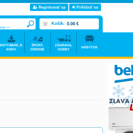
Registrovať sa
Prihlásiť sa
Košík:
0.00 €
anie >>
SOFTWARE, E-
ŠPORT,
ZÁHRADA,
NÁBYTOK
KNIHY
ZDRAVIE
HOBBY