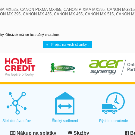
XMA MX525, CANON PIXMA MX455, CANON PIXMA MX395, CANON MG215
N MX 395, CANON MX 435, CANON MX 455, CANON MX 515, CANON MX
y. Obrázok má len ilustračný charakter.
Prejsť na vrch stránky...
Sieť dodávateľov
Široký sortiment
Rýchle doručenie
Nákup na splátky
Služby
Bu