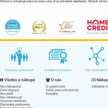
Obchod si vyhradzuje právo na zmenu ceny až po potvrdenie objednávky. Obrázok má len il
Popredná spoločnosť
Certifikovaný partner
Sieť dodávateľo
Všetko o nákupe
O nás
Nákup 
Ako nakupovať
O spoločnosti
Základné in
Cena dopravy
Voľné pracovné pozície
Ako platiť
Kontakty
Ako reklamovať
Servisné strediská
Obchodné podmienky