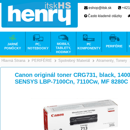
eshop@itsk.sk
+421
Často kladené otázky
MOBILY,
JARNÉ
PC,
PC
PERIFÉRIE
TABLETY,
POMÔCKY
NOTEBOOKY
KOMPONENTY
HODINKY
Hlavná Strana
PERIFÉRIE
Spotrebný Materiál
Atramenty, Tonery
>
>
>
Canon originál toner CRG731, black, 1400
SENSYS LBP-7100Cn, 7110Cw, MF 8280C