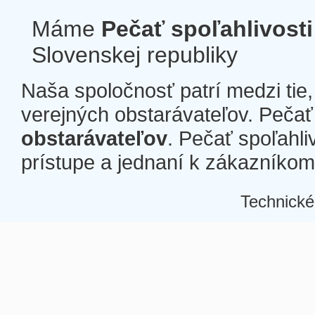
Máme
Pečať spoľahlivosti
Slovenskej republiky
Naša spoločnosť patrí medzi tie
verejných obstarávateľov. Pečať 
obstarávateľov
. Pečať spoľahli
prístupe a jednaní k zákazníkom a
Technické
Â
Â
Â