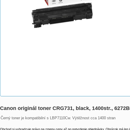
Canon originál toner CRG731, black, 1400str., 62
Černý toner je kompatibilní s LBP7110Cw. Výtěžnost cca 1400 stran
Obchod si vyhradzuje právo na zmenu ceny až po potvrdenie objednávky. Obrázok má len il