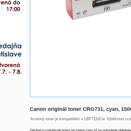
Canon originál toner CRG731, cyan, 15
Azurový toner je kompatibilní s LBP7110Cw. Výtěžnost cca
Obchod si vyhradzuje právo na zmenu ceny až po potvrdenie objednávk