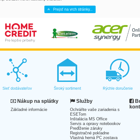
Prejsť na vrch stránky...
Sieť dodávateľov
Široký sortiment
Rýchle doručenie
Nákup na splátky
Služby
Bu
kont
Základné informácie
Ochráňte vaše zariadenia s
ESETom
Inštalácia MS Office
Servis a opravy notebookov
Predĺženie záruky
Registračné pokladne
Vlastná herná PC zostava