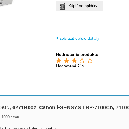
Kúpiť na splátky.
zobraziť ďalšie detaily
Hodnotenie produktu
Hodnotené 21x
00str., 6271B002, Canon i-SENSYS LBP-7100Cn, 711
 1500 stran
y. Obrázok má len ilustračný charakter.