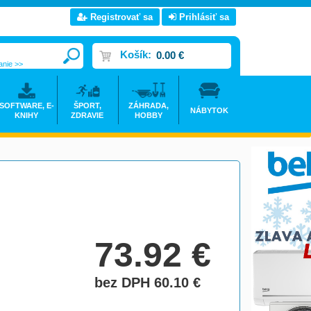
Registrovať sa
Prihlásiť sa
Košík:
0.00 €
anie >>
SOFTWARE, E-
ŠPORT,
ZÁHRADA,
NÁBYTOK
KNIHY
ZDRAVIE
HOBBY
73.92
€
bez DPH 60.10
€