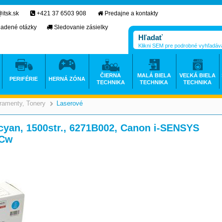
itsk.sk
+421 37 6503 908
Predajne a kontakty
ladené otázky
Sledovanie zásielky
Klikni SEM pre podrobné vyhľadáv
ČIERNA
MALÁ BIELA
VEĽKÁ BIELA
PERIFÉRIE
HERNÁ ZÓNA
TECHNIKA
TECHNIKA
TECHNIKA
ramenty, Tonery
Laserové
>
>
cyan, 1500str., 6271B002, Canon i-SENSYS
0Cw