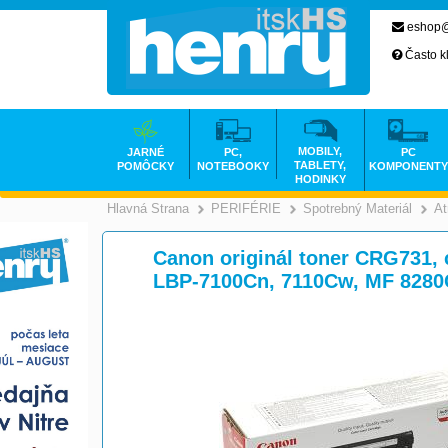
eshop@
Často k
MOBILY,
JARNÉ
PC,
PC
TABLETY,
POMÔCKY
NOTEBOOKY
KOMPONENTY
HODINKY
Hlavná Strana
PERIFÉRIE
Spotrebný Materiál
At
>
>
Canon originál toner CRG731, 
LBP-7100Cn, 7110Cw, MF 828