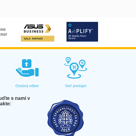
Osobný odber
Sieť predajní
ďte s nami v
akte: