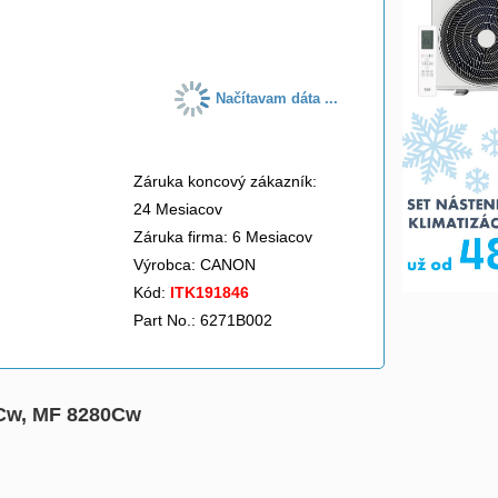
do košíka
Načítavam dáta ...
Záruka koncový zákazník:
24 Mesiacov
Záruka firma: 6 Mesiacov
Výrobca:
CANON
Kód:
ITK191846
Part No.: 6271B002
0Cw, MF 8280Cw