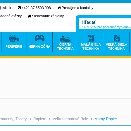
itsk.sk
+421 37 6503 908
Predajne a kontakty
ladené otázky
Sledovanie zásielky
Klikni SEM pre podrobné vyhľadáv
ČIERNA
MALÁ BIELA
VEĽKÁ BIELA
PERIFÉRIE
HERNÁ ZÓNA
TECHNIKA
TECHNIKA
TECHNIKA
ramenty, Tonery
Papiere
Veľkoformátové Role
Matný Papier