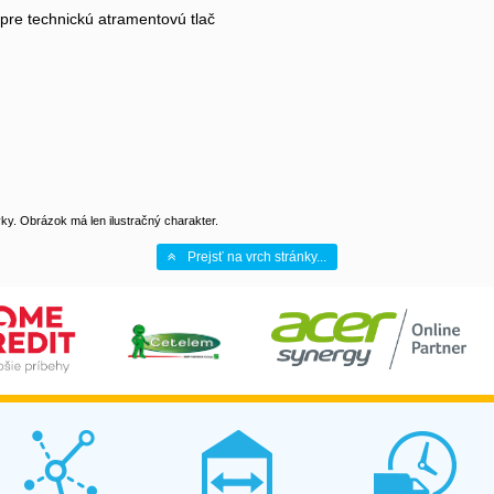
pre technickú atramentovú tlač
y. Obrázok má len ilustračný charakter.
Prejsť na vrch stránky...