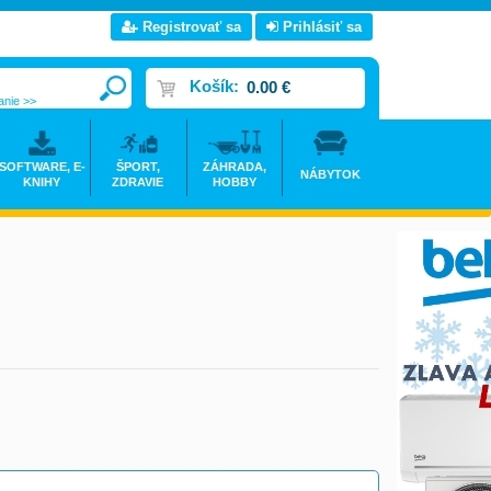
Registrovať sa
Prihlásiť sa
Košík:
0.00 €
anie >>
SOFTWARE, E-
ŠPORT,
ZÁHRADA,
NÁBYTOK
KNIHY
ZDRAVIE
HOBBY