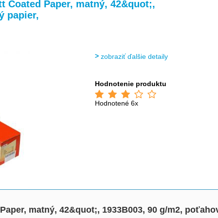
>
>
>
>
t Coated Paper, matný, 42&quot;,
 papier,
zobraziť ďalšie detaily
Hodnotenie produktu
Hodnotené 6x
Paper, matný, 42&quot;, 1933B003, 90 g/m2, poťahov