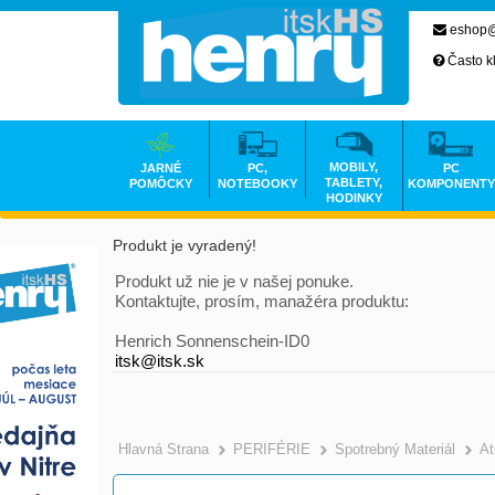
eshop@
Často k
MOBILY,
JARNÉ
PC,
PC
TABLETY,
POMÔCKY
NOTEBOOKY
KOMPONENTY
HODINKY
Produkt je vyradený!
Produkt už nie je v našej ponuke.
Kontaktujte, prosím, manažéra produktu:
Henrich Sonnenschein-ID0
itsk@itsk.sk
Hlavná Strana
PERIFÉRIE
Spotrebný Materiál
At