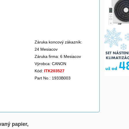
Záruka koncový zákazník:
24 Mesiacov
Záruka firma: 6 Mesiacov
Výrobca:
CANON
Kód:
ITK203527
Part No.: 1933B003
aný papier,