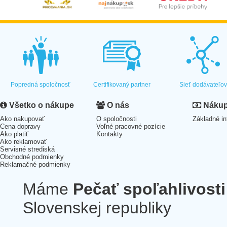
Popredná spoločnosť
Certifikovaný partner
Sieť dodávateľo
Všetko o nákupe
O nás
Nákup 
Ako nakupovať
O spoločnosti
Základné in
Cena dopravy
Voľné pracovné pozície
Ako platiť
Kontakty
Ako reklamovať
Servisné strediská
Obchodné podmienky
Reklamačné podmienky
Máme
Pečať spoľahlivosti
Slovenskej republiky