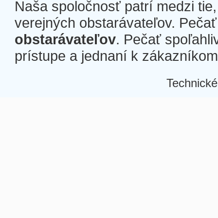
Naša spoločnosť patrí medzi tie
verejných obstarávateľov. Pečať 
obstarávateľov
. Pečať spoľahli
prístupe a jednaní k zákazníkom a
Technické
Â
Â
Â