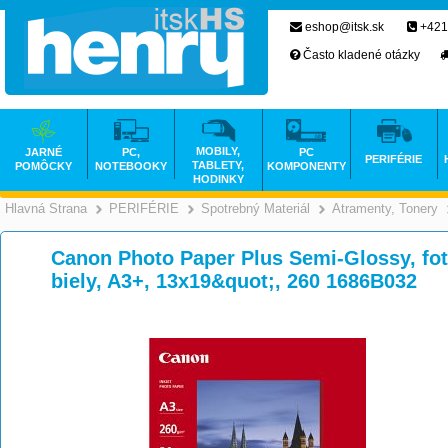
eshop@itsk.sk
+421
Často kladené otázky
MOBILY,
JARNÉ
PC,
PC
PERIFÉRIE
TABLETY,
POMÔCKY
NOTEBOOKY
KOMPONENTY
HODINKY
Hlavná Strana
PERIFÉRIE
Spotrebný Materiál
Atramenty, Tonery
>
>
>
Canon Photo Paper Plus Semi-Glossy, foto
biely, A3+, 13x19&quot;, 260 1686B032