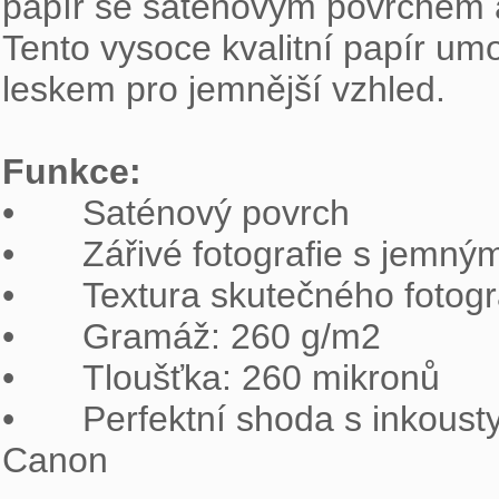
papír se saténovým povrchem a 
Tento vysoce kvalitní papír umo
leskem pro jemnější vzhled.

Funkce:

•	Saténový povrch

•	Zářivé fotografie s jemným povrchem

•	Textura skutečného fotografického papíru

•	Gramáž: 260 g/m2

•	Tloušťka: 260 mikronů

•	Perfektní shoda s inkousty systémů Lucia & ChromaLife100+ společnosti 
Canon
