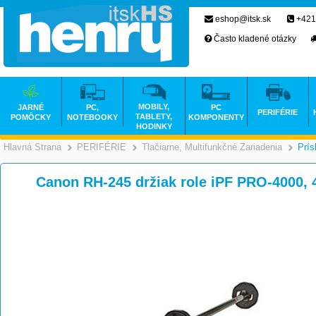
eshop@itsk.sk
+421
Často kladené otázky
MOBILY,
JARNÉ
PC,
PC
PERIFÉRIE
TABLETY,
POMÔCKY
NOTEBOOKY
KOMPONENTY
HODINKY
Hlavná Strana
PERIFÉRIE
Tlačiarne, Multifunkčné Zariadenia
Prís
>
>
Canon RH-245 držiak role iPF PRO-4000,