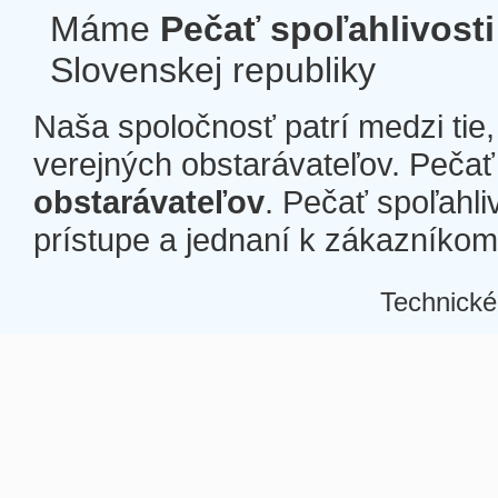
Máme
Pečať spoľahlivosti
Slovenskej republiky
Naša spoločnosť patrí medzi tie
verejných obstarávateľov. Pečať 
obstarávateľov
. Pečať spoľahli
prístupe a jednaní k zákazníkom a
Technické
Â
Â
Â