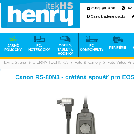
eshop@itsk.sk
+421
Často kladené otázky
MOBILY,
JARNÉ
PC,
PC
PERIFÉRIE
TABLETY,
POMÔCKY
NOTEBOOKY
KOMPONENTY
HODINKY
Hlavná Strana
ČIERNA TECHNIKA
Foto & Kamery
Foto Video Prí
>
>
Canon RS-80N3 - drátěná spoušť pro EOS