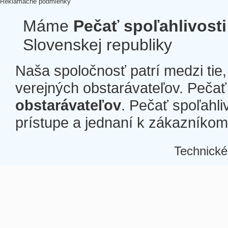
Reklamačné podmienky
Máme
Pečať spoľahlivosti
Slovenskej republiky
Naša spoločnosť patrí medzi tie
verejných obstarávateľov. Pečať 
obstarávateľov
. Pečať spoľahli
prístupe a jednaní k zákazníkom a
Technické
Â
Â
Â