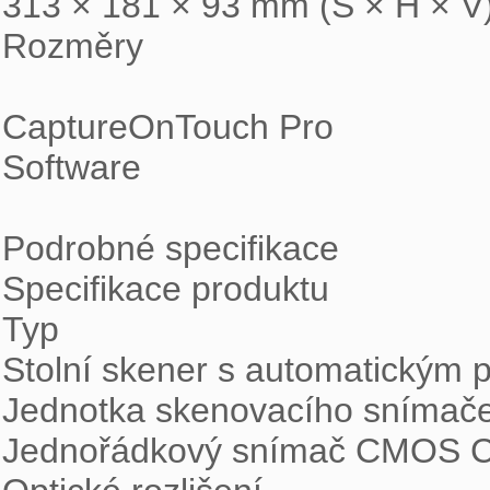
313 × 181 × 93 mm (Š × H × V)
Rozměry

CaptureOnTouch Pro

Software

Podrobné specifikace

Specifikace produktu

Typ

Stolní skener s automatickým 
Jednotka skenovacího snímače
Jednořádkový snímač CMOS C