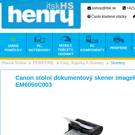
eshop@itsk.sk
+421
Často kladené otázky
MOBILY,
JARNÉ
PC,
PC
PERIFÉRIE
TABLETY,
POMÔCKY
NOTEBOOKY
KOMPONENTY
HODINKY
Hlavná Strana
PERIFÉRIE
Faxy, Kopírky A Skenery
Skenery
>
>
Canon stolní dokumentový skener imag
EM6050C003