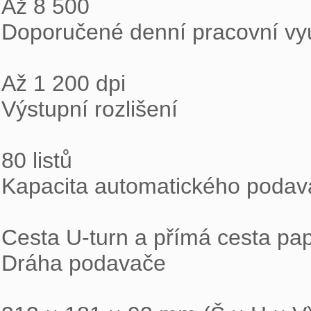
Až 8 500

Doporučené denní pracovní využ
Až 1 200 dpi

Výstupní rozlišení

80 listů

Kapacita automatického podav
Cesta U-turn a přímá cesta papí
Dráha podavače
