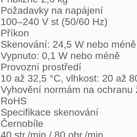
Požadavky na napájení

100–240 V st (50/60 Hz)

Příkon

Skenování: 24,5 W nebo méně v
Vypnuto: 0,1 W nebo méně

Provozní prostředí

10 až 32,5 °C, vlhkost: 20 až 8
Vyhovění normám na ochranu ži
RoHS

Specifikace skenování

Černobíle

40 str./min / 80 obr./min
