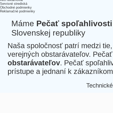
Servisné strediská
Obchodné podmienky
Reklamačné podmienky
Máme
Pečať spoľahlivosti
Slovenskej republiky
Naša spoločnosť patrí medzi tie
verejných obstarávateľov. Pečať 
obstarávateľov
. Pečať spoľahli
prístupe a jednaní k zákazníkom a
Technické
Â
Â
Â