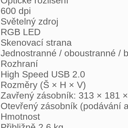
Optické rozlišení

600 dpi

Světelný zdroj

RGB LED

Skenovací strana

Jednostranné / oboustranné / b
Rozhraní

High Speed USB 2.0

Rozměry (Š × H × V)

Zavřený zásobník: 313 × 181 ×
Otevřený zásobník (podávání a
Hmotnost

Přibližně 2,6 kg
